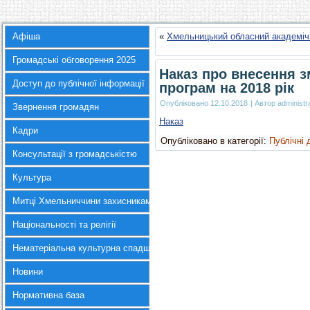
Афіша
«
Хмельницький обласний академіч
Громадські обговорення 2025
Наказ про внесення з
Доступ до публічної інформації
програм на 2018 рік
Опубліковано
12.10.2018
|
Автор
administr
Звернення громадян
Наказ
Кадри
Опубліковано в категорії:
Публічні 
Консультації з громадськістю
Культура
Митці Хмельниччини захисникам України
Національності та релігії
Нематеріальна культурна спадщина
Новини
Нормативна база