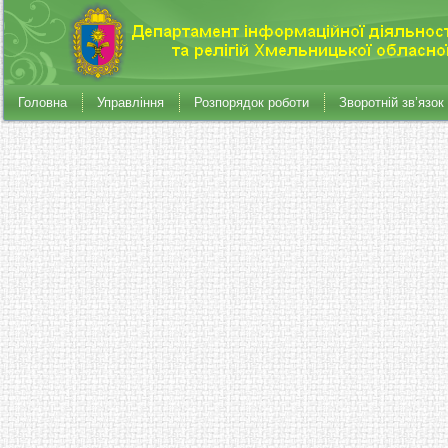
Головна
Управління
Розпорядок роботи
Зворотній зв’язок