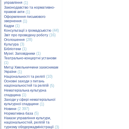
управління
(1)
Законодавство та нормативно-
правові акти
(1)
Оформлення письмового
звернення
(1)
(1)
Кадри
(44)
Консультації з громадськістю
(16)
Звіт про проведену роботу
(28)
Оголошення
(3)
Культура
(1)
Бібліотеки
(1)
Музеї. Заповідники
Театрально-концертні установи
(1)
Митці Хмельниччини захисникам
України
(1)
(10)
Національності та релігії
Основні заходи з питань
національностей та релігій
(5)
Нематеріальна культурна
(1)
спадщина
Заходи у сфері нематеріальної
культурної спадщини
(1)
(2 397)
Новини
(5)
Нормативна база
Накази управління культури,
національностей, релігій та
туризму облдержадміністрації
(3)