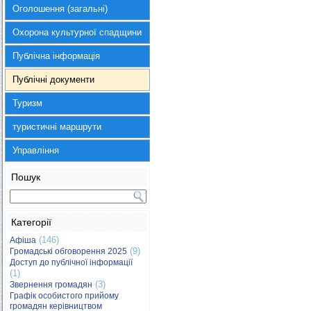
Оголошення (загальні)
Охорона культурної спадщини
Публічна інформація
Публічні документи
Туризм
туристичні маршрути
Управління
Пошук
Категорії
(146)
Афіша
(9)
Громадські обговорення 2025
Доступ до публічної інформації
(1)
(3)
Звернення громадян
Графік особистого прийому
громадян керівництвом