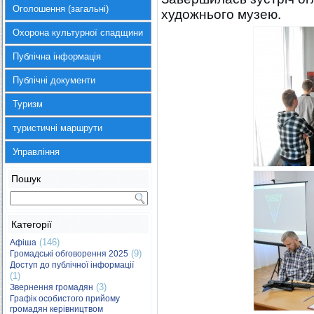
Оголошення (загальні)
художнього музею.
Охорона культурної спадщини
Публічна інформація
Публічні документи
Туризм
туристичні маршрути
Управління
Пошук
Категорії
(146)
Афіша
(9)
Громадські обговорення 2025
Доступ до публічної інформації
(1)
(3)
Звернення громадян
Графік особистого прийому
громадян керівництвом