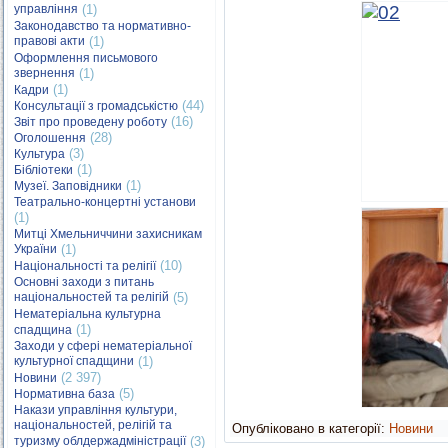
управління
(1)
Законодавство та нормативно-
правові акти
(1)
Оформлення письмового
звернення
(1)
(1)
Кадри
(44)
Консультації з громадськістю
(16)
Звіт про проведену роботу
(28)
Оголошення
(3)
Культура
(1)
Бібліотеки
(1)
Музеї. Заповідники
Театрально-концертні установи
(1)
Митці Хмельниччини захисникам
України
(1)
(10)
Національності та релігії
Основні заходи з питань
національностей та релігій
(5)
Нематеріальна культурна
(1)
спадщина
Заходи у сфері нематеріальної
культурної спадщини
(1)
(2 397)
Новини
(5)
Нормативна база
Накази управління культури,
національностей, релігій та
Опубліковано в категорії:
Новини
туризму облдержадміністрації
(3)