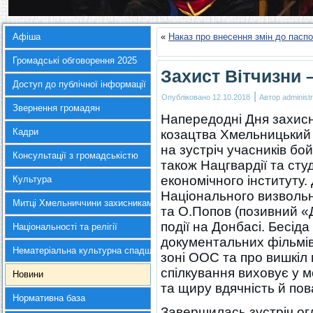
Афіша
«
Наказ про внесення змін до паспо
Громадські обговорення 2025
Захист Вітчизни –
Доступ до публічної інформації
|
Опубліковано
12.10.2018
Автор
administr
Звернення громадян
Напередодні Дня захисн
Кадри
козацтва Хмельницький
на зустріч учасників бой
Консультації з громадськістю
також Нацгвардії та сту
економічного інституту.
Культура
Національного визволь
Митці Хмельниччини захисникам України
та О.Попов (позивний «
події на Донбасі. Бесід
Національності та релігії
документальних фільмів 
Нематеріальна культурна спадщина
зоні ООС та про вишкіл 
спілкування виховує у 
Новини
та щиру вдячність й пов
Нормативна база
Завершилась зустріч ог