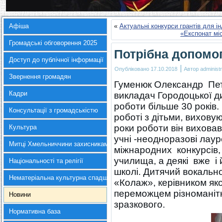
Афіша
«
Актуальні конкурси грантів для ін
«Експонат мі
Громадські обговорення 2025
Потрібна допомога
Доступ до публічної інформації
|
Опубліковано
17.10.2018
Автор
administr
Звернення громадян
Гуменюк Олександр Пет
Кадри
викладач Городоцької д
роботи більше 30 років
Консультації з громадськістю
роботі з дітьми, вихову
роки роботи він виховав
Культура
учні -неодноразові лаур
Митці Хмельниччини захисникам України
міжнародних конкурсів,
училища, а деякі вже і 
Національності та релігії
школі. Дитячий вокаль
Нематеріальна культурна спадщина
«Колаж», керівником як
переможцем різноманітн
Новини
зразкового.
Нормативна база