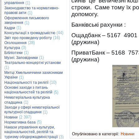
синів це величезні кошт
управління
(1)
строки. Саме тому їх ро
Законодавство та нормативно-
правові акти
(1)
допомогу.
Оформлення письмового
звернення
(1)
Банківські рахунки :
(1)
Кадри
(44)
Консультації з громадськістю
Ощадбанк – 5167 4901
(16)
Звіт про проведену роботу
(дружина)
(28)
Оголошення
(3)
Культура
ПриватБанк – 5168 75
(1)
Бібліотеки
(1)
Музеї. Заповідники
(дружина)
Театрально-концертні установи
(1)
Митці Хмельниччини захисникам
України
(1)
(10)
Національності та релігії
Основні заходи з питань
національностей та релігій
(5)
Нематеріальна культурна
(1)
спадщина
Заходи у сфері нематеріальної
культурної спадщини
(1)
(2 397)
Новини
(5)
Нормативна база
Накази управління культури,
національностей, релігій та
Опубліковано в категорії:
Новини
туризму облдержадміністрації
(3)