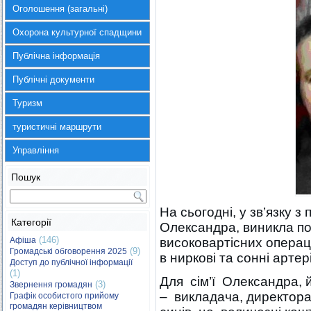
Оголошення (загальні)
Охорона культурної спадщини
Публічна інформація
Публічні документи
Туризм
туристичні маршрути
Управління
Пошук
На сьогодні, у зв’язку 
Категорії
Олександра, виникла по
(146)
Афіша
високовартісних операц
(9)
Громадські обговорення 2025
в ниркові та сонні артер
Доступ до публічної інформації
(1)
Для сім’ї Олександра,
(3)
Звернення громадян
– викладача, директора
Графік особистого прийому
громадян керівництвом