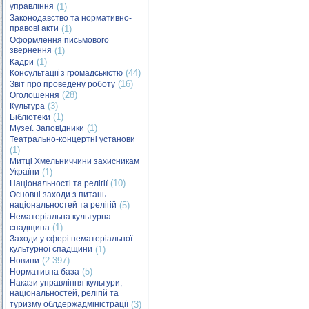
управління
(1)
Законодавство та нормативно-
правові акти
(1)
Оформлення письмового
звернення
(1)
(1)
Кадри
(44)
Консультації з громадськістю
(16)
Звіт про проведену роботу
(28)
Оголошення
(3)
Культура
(1)
Бібліотеки
(1)
Музеї. Заповідники
Театрально-концертні установи
(1)
Митці Хмельниччини захисникам
України
(1)
(10)
Національності та релігії
Основні заходи з питань
національностей та релігій
(5)
Нематеріальна культурна
(1)
спадщина
Заходи у сфері нематеріальної
культурної спадщини
(1)
(2 397)
Новини
(5)
Нормативна база
Накази управління культури,
національностей, релігій та
туризму облдержадміністрації
(3)