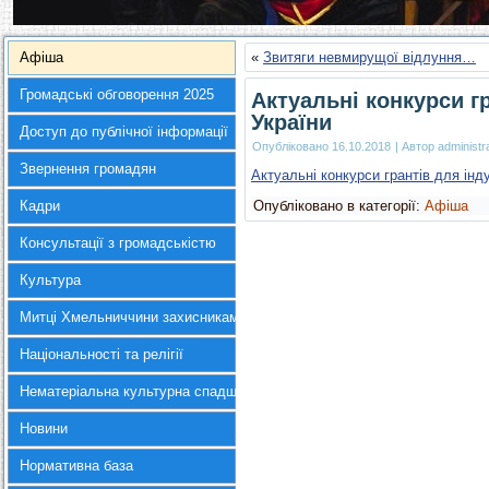
Афіша
«
Звитяги невмирущої відлуння…
Громадські обговорення 2025
Актуальні конкурси гр
України
Доступ до публічної інформації
Опубліковано
16.10.2018
|
Автор
administr
Звернення громадян
Актуальні конкурси грантів для інду
Кадри
Опубліковано в категорії:
Афіша
Консультації з громадськістю
Культура
Митці Хмельниччини захисникам України
Національності та релігії
Нематеріальна культурна спадщина
Новини
Нормативна база