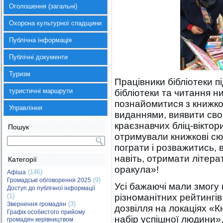
Оголошення (загальні)
Охорона культурної спадщини
Публічна інформація
Публічні документи
Туризм
Працівники бібліотеки пі
туристичні маршрути
бібліотеки та читання н
познайомитися з книжк
Управління
виданнями, виявити сво
краєзнавчих бліц-віктори
Пошук
отримували книжкові сюр
пограти і розважитись, 
навіть, отримати літер
Категорії
оракула»!
(146)
Афіша
(9)
Громадські обговорення 2025
Усі бажаючі мали змогу
Доступ до публічної інформації
(1)
різноманітних рейтингів
(3)
Звернення громадян
дозвілля на локаціях «
Графік особистого прийому
набір успішної людини»
громадян керівництвом