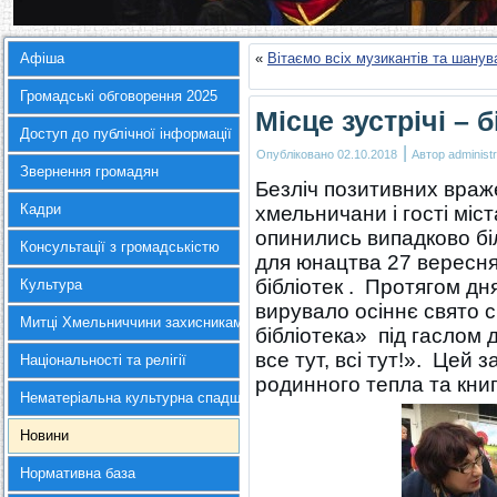
Афіша
«
Вітаємо всіх музикантів та шану
Громадські обговорення 2025
Місце зустрічі – б
Доступ до публічної інформації
|
Опубліковано
02.10.2018
Автор
administr
Звернення громадян
Безліч позитивних враж
Кадри
хмельничани і гості міс
опинились випадково бі
Консультації з громадськістю
для юнацтва 27 вересня
бібліотек . Протягом дн
Культура
вирувало осіннє свято с
Митці Хмельниччини захисникам України
бібліотека» під гаслом 
все тут, всі тут!». Цей
Національності та релігії
родинного тепла та книг
Нематеріальна культурна спадщина
Новини
Нормативна база