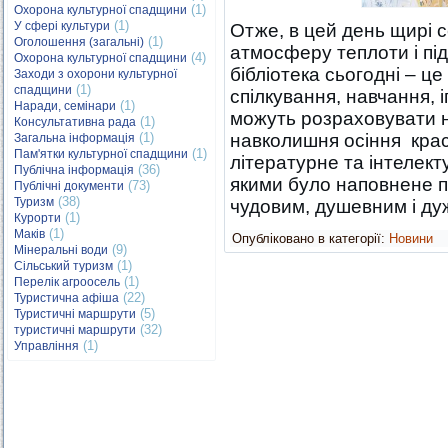
(1)
Охорона культурної спадщини
(1)
У сфері культури
Отже, в цей день щирі с
(1)
Оголошення (загальні)
атмосферу теплоти і пі
(4)
Охорона культурної спадщини
бібліотека сьогодні – це
Заходи з охорони культурної
(1)
спадщини
спілкування, навчання, і
(1)
Наради, семінари
можуть розраховувати 
(1)
Консультативна рада
(1)
навколишня осіння крас
Загальна інформація
(1)
Пам'ятки культурної спадщини
літературне та інтелекту
(36)
Публічна інформація
якими було наповнене п
(73)
Публічні документи
(38)
Туризм
чудовим, душевним і ду
(1)
Курорти
(1)
Маків
Опубліковано в категорії:
Новини
(9)
Мінеральні води
(1)
Сільський туризм
(1)
Перелік агроосель
(22)
Туристична афіша
(5)
Туристичні маршрути
(32)
туристичні маршрути
(1)
Управління