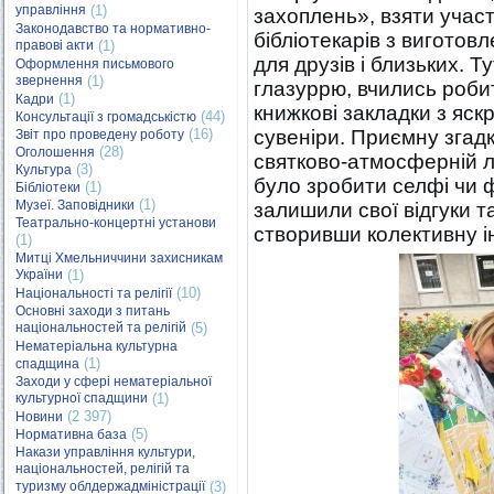
управління
(1)
захоплень», взяти учас
Законодавство та нормативно-
бібліотекарів з виготов
правові акти
(1)
для друзів і близьких. 
Оформлення письмового
звернення
(1)
глазуррю, вчились робити
(1)
Кадри
книжкові закладки з яскр
(44)
Консультації з громадськістю
(16)
сувеніри. Приємну згад
Звіт про проведену роботу
(28)
Оголошення
святково-атмосферній л
(3)
Культура
було зробити селфі чи ф
(1)
Бібліотеки
(1)
Музеї. Заповідники
залишили свої відгуки т
Театрально-концертні установи
створивши колективну і
(1)
Митці Хмельниччини захисникам
України
(1)
(10)
Національності та релігії
Основні заходи з питань
національностей та релігій
(5)
Нематеріальна культурна
(1)
спадщина
Заходи у сфері нематеріальної
культурної спадщини
(1)
(2 397)
Новини
(5)
Нормативна база
Накази управління культури,
національностей, релігій та
туризму облдержадміністрації
(3)