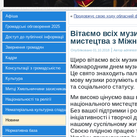
Афіша
«
Продовжує свою ходу обласний фе
Громадські обговорення 2025
Вітаємо всіх муз
Доступ до публічної інформації
мистецтва з Між
Звернення громадян
|
Опубліковано
01.10.2018
Автор
administr
Кадри
Щиро вітаємо всіх музи
Міжнародним днем музи
Консультації з громадськістю
Це свято знаходить палк
Культура
мову музики розуміють в
та соціального статусу.
Митці Хмельниччини захисникам України
Ми високо цінуємо ваш 
Національності та релігії
національного мистецтв
Нематеріальна культурна спадщина
Без вашої підтримки і р
ініціативності і творчої
Новини
нашому суспільному жит
Своєю плідною працею т
Нормативна база