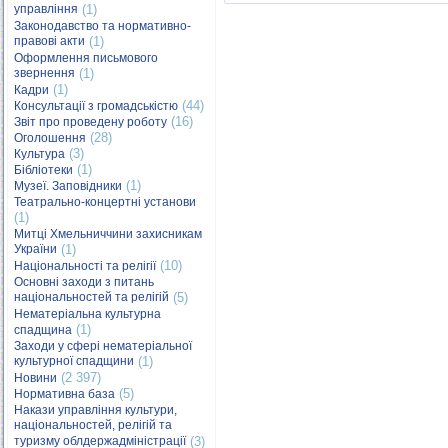
управління
(1)
Законодавство та нормативно-
правові акти
(1)
Оформлення письмового
звернення
(1)
(1)
Кадри
(44)
Консультації з громадськістю
(16)
Звіт про проведену роботу
(28)
Оголошення
(3)
Культура
(1)
Бібліотеки
(1)
Музеї. Заповідники
Театрально-концертні установи
(1)
Митці Хмельниччини захисникам
України
(1)
(10)
Національності та релігії
Основні заходи з питань
національностей та релігій
(5)
Нематеріальна культурна
(1)
спадщина
Заходи у сфері нематеріальної
культурної спадщини
(1)
(2 397)
Новини
(5)
Нормативна база
Накази управління культури,
національностей, релігій та
туризму облдержадміністрації
(3)