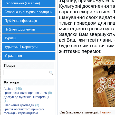
Україну, примножуєте їх 
Оголошення (загальні)
Культурні досягнення та
вправно скористатися. 
Охорона культурної спадщини
шанування своїх видатн
Публічна інформація
тільки приводом для пи
мистецького розвитку та
Публічні документи
Завдяки Вам звершуютьс
Туризм
всі Ваші життєві плани, 
буде світлим і сонячним
туристичні маршрути
життєвих перемог.
Управління
Пошук
Категорії
(146)
Афіша
(9)
Громадські обговорення 2025
Доступ до публічної інформації
(1)
(3)
Звернення громадян
Графік особистого прийому
Опубліковано в категорії:
Новини
громадян керівництвом