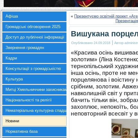
Афіша
«
Презентуємо освітній проект «Аге
Презентація
Громадські обговорення 2025
Вишукана порцел
Доступ до публічної інформації
|
Опубліковано
24.09.2018
Автор
administr
Звернення громадян
«Красива осінь вишиває
Кадри
золотим» (Ліна Костенко
тернопільський художни
Консультації з громадськістю
інша осінь, проте не ме
порцелянова і воістину
Культура
срібним, золотим. Авже
Митці Хмельниччини захисникам України
навколишній світ у прит
бачить тільки він, зобр
Національності та релігії
захоплює, непокоїть, б
Нематеріальна культурна спадщина
неповторний всесвіт у в
Новини
Нормативна база