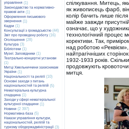
спілкування. Митець, я
управління
(1)
Законодавство та нормативно-
як живописець фарб, він 
правові акти
(1)
колір бачить лише після
Оформлення письмового
звернення
(1)
майже завжди присутній 
(1)
Кадри
означає, що у художника
(44)
Консультації з громадськістю
технологічний процес мо
(16)
Звіт про проведену роботу
(28)
Оголошення
корективи. Так, приміро
(3)
Культура
над роботою «Реквієм», 
(1)
Бібліотеки
найтрагічніших сторінок
(1)
Музеї. Заповідники
Театрально-концертні установи
1932-1933 років. Скільки
(1)
продовжують кровоточит
Митці Хмельниччини захисникам
України
(1)
митця.
(10)
Національності та релігії
Основні заходи з питань
національностей та релігій
(5)
Нематеріальна культурна
(1)
спадщина
Заходи у сфері нематеріальної
культурної спадщини
(1)
(2 397)
Новини
(5)
Нормативна база
Накази управління культури,
національностей, релігій та
туризму облдержадміністрації
(3)