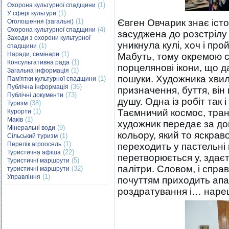
(1)
Охорона культурної спадщини
(1)
У сфері культури
(1)
Євген Овчарик знає істор
Оголошення (загальні)
(4)
Охорона культурної спадщини
засуджена до розстрілу 
Заходи з охорони культурної
уникнула кулі, хоч і про
(1)
спадщини
(1)
Наради, семінари
Мабуть, тому окремою с
(1)
Консультативна рада
порцелянові ікони, що 
(1)
Загальна інформація
пошуки. Художника хвил
(1)
Пам'ятки культурної спадщини
(36)
Публічна інформація
призначення, буття, він
(73)
Публічні документи
душу. Одна із робіт так 
(38)
Туризм
(1)
Таємничий космос, транс
Курорти
(1)
Маків
художник передає за д
(9)
Мінеральні води
кольору, який то яскрав
(1)
Сільський туризм
(1)
Перелік агроосель
переходить у пастельні в
(22)
Туристична афіша
перетворюється у, здаєт
(5)
Туристичні маршрути
палітри. Словом, і справ
(32)
туристичні маршрути
(1)
Управління
почуттям приходить апат
роздратування і… нареш