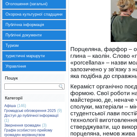
Оголошення (загальні)
Охорона культурної спадщини
Публічна інформація
Публічні документи
Туризм
Порцеляна, фарфор – оди
глина – каолін. Слово «
туристичні маршрути
«porcellana» – назви м
Управління
запозичено у зв’язку з 
яка подібна до справжн
Пошук
Кераміст органічно поєд
формою. Свої роботи н
Категорії
майстерню, де, неначе ч
(146)
сполуки, матеріали – мін
Афіша
(9)
Громадські обговорення 2025
студентської лави пост
Доступ до публічної інформації
технології виготовленн
(1)
(3)
Звернення громадян
стверджувати, що викор
Графік особистого прийому
порцеляна, немов жива і
громадян керівництвом