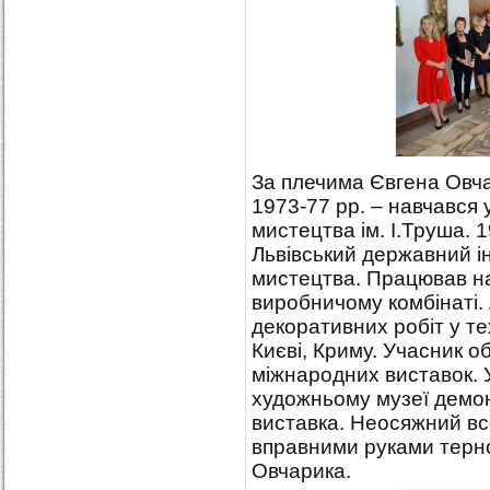
За плечима Євгена Овча
1973-77 рр. – навчався
мистецтва ім. І.Труша. 1
Львівський державний і
мистецтва. Працював н
виробничому комбінаті.
декоративних робіт у те
Києві, Криму. Учасник о
міжнародних виставок.
художньому музеї демо
виставка. Неосяжний всес
вправними руками терн
Овчарика.