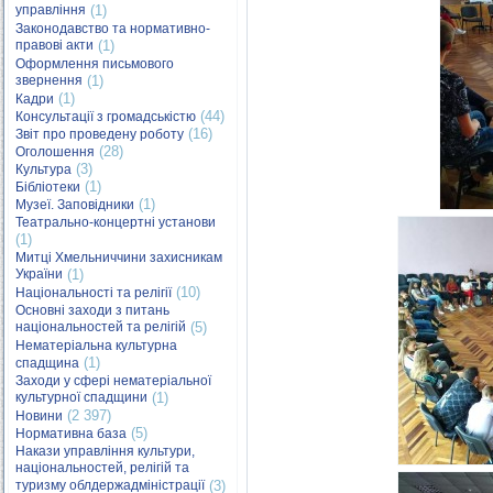
управління
(1)
Законодавство та нормативно-
правові акти
(1)
Оформлення письмового
звернення
(1)
(1)
Кадри
(44)
Консультації з громадськістю
(16)
Звіт про проведену роботу
(28)
Оголошення
(3)
Культура
(1)
Бібліотеки
(1)
Музеї. Заповідники
Театрально-концертні установи
(1)
Митці Хмельниччини захисникам
України
(1)
(10)
Національності та релігії
Основні заходи з питань
національностей та релігій
(5)
Нематеріальна культурна
(1)
спадщина
Заходи у сфері нематеріальної
культурної спадщини
(1)
(2 397)
Новини
(5)
Нормативна база
Накази управління культури,
національностей, релігій та
туризму облдержадміністрації
(3)