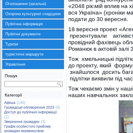
Оголошення (загальні)
«2048 рік:мій вплив на х
вся Україна» (хроніки м
Охорона культурної спадщини
подати до 30 вересня.
Публічна інформація
18 вересня проект «Аге
Публічні документи
презентували активіст
провідний фахівець обл
Туризм
Романюк в актовій залі
туристичні маршрути
Тож хмельницькі підліт
Управління
до проекту, який форму
знайшлося досить багат
Пошук
підлітки виявили під ча
Тож чекаємо змін у наші
наших навчальних закла
Категорії
(146)
Афіша
(9)
Громадські обговорення 2025
Доступ до публічної інформації
(1)
(3)
Звернення громадян
Графік особистого прийому
громадян керівництвом