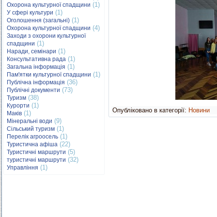
(1)
Охорона культурної спадщини
(1)
У сфері культури
(1)
Оголошення (загальні)
(4)
Охорона культурної спадщини
Заходи з охорони культурної
(1)
спадщини
(1)
Наради, семінари
(1)
Консультативна рада
(1)
Загальна інформація
(1)
Пам'ятки культурної спадщини
(36)
Публічна інформація
(73)
Публічні документи
(38)
Туризм
(1)
Курорти
Опубліковано в категорії:
Новини
(1)
Маків
(9)
Мінеральні води
(1)
Сільський туризм
(1)
Перелік агроосель
(22)
Туристична афіша
(5)
Туристичні маршрути
(32)
туристичні маршрути
(1)
Управління