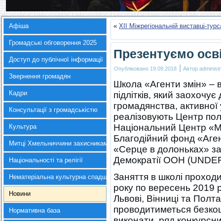
Афіша
«
ХІІ Міжрегіональній виставці-тур
Громадські обговорення 2025
Презентуємо осві
Доступ до публічної інформації
|
Опубліковано
19.09.2018
Автор
administr
Звернення громадян
Школа «Агенти змін» – в
Кадри
підлітків, який заохочує
громадянства, активної 
Консультації з громадськістю
реалізовують Центр полі
Національний Центр «М
Культура
Благодійний фонд «Аген
Митці Хмельниччини захисникам України
«Серце в долоньках» за
Демократії ООН (UNDEF
Національності та релігії
Заняття в школі проход
Нематеріальна культурна спадщина
року по вересень 2019 р
Новини
Львові, Вінниці та Полт
проводитиметься безко
Нормативна база
виконати ряд конкурсни