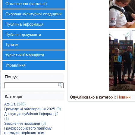
Оголошення (загальні)
Охорона культурної спадщини
Публічна інформація
Публічні документи
Туризм
туристичні маршрути
Управління
Пошук
Категорії
Опубліковано в категорії:
Новини
(146)
Афіша
(9)
Громадські обговорення 2025
Доступ до публічної інформації
(1)
(3)
Звернення громадян
Графік особистого прийому
громадян керівництвом