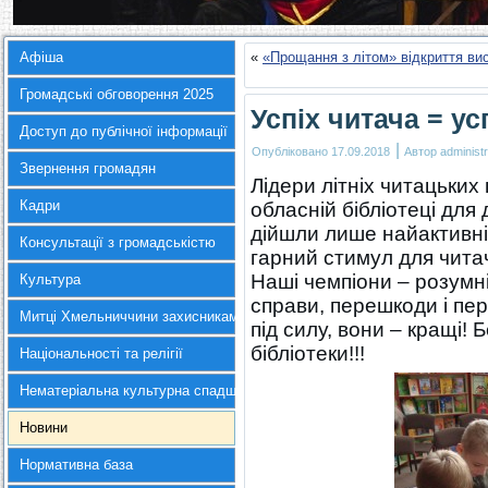
Афіша
«
«Прощання з літом» відкриття ви
Громадські обговорення 2025
Успіх читача = ус
Доступ до публічної інформації
|
Опубліковано
17.09.2018
Автор
administr
Звернення громадян
Лідери літніх читацьких
Кадри
обласній бібліотеці для 
дійшли лише найактивні
Консультації з громадськістю
гарний стимул для читач
Наші чемпіони – розумні
Культура
справи, перешкоди і пер
Митці Хмельниччини захисникам України
під силу, вони – кращі! 
бібліотеки!!!
Національності та релігії
Нематеріальна культурна спадщина
Новини
Нормативна база