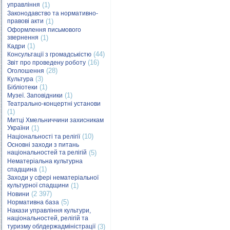
управління
(1)
Законодавство та нормативно-
правові акти
(1)
Оформлення письмового
звернення
(1)
(1)
Кадри
(44)
Консультації з громадськістю
(16)
Звіт про проведену роботу
(28)
Оголошення
(3)
Культура
(1)
Бібліотеки
(1)
Музеї. Заповідники
Театрально-концертні установи
(1)
Митці Хмельниччини захисникам
України
(1)
(10)
Національності та релігії
Основні заходи з питань
національностей та релігій
(5)
Нематеріальна культурна
(1)
спадщина
Заходи у сфері нематеріальної
культурної спадщини
(1)
(2 397)
Новини
(5)
Нормативна база
Накази управління культури,
національностей, релігій та
туризму облдержадміністрації
(3)