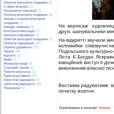
(1)
Охорона культурної спадщини
(1)
У сфері культури
(1)
Оголошення (загальні)
(4)
Охорона культурної спадщини
Заходи з охорони культурної
(1)
спадщини
На вернісаж художниці з
(1)
Наради, семінари
друзі, шанувальники ми
(1)
Консультативна рада
(1)
Загальна інформація
(1)
Пам'ятки культурної спадщини
На відкритті звучали ме
(36)
Публічна інформація
коломийки співзвучні н
(73)
Публічні документи
Подільського культурно-
(38)
Туризм
(1)
Курорти
Ліста Є.Богдан. Яскра
(1)
Маків
емоційний виступ її до
(9)
Мінеральні води
виконанням власної пісн
(1)
Сільський туризм
(1)
Перелік агроосель
(22)
Туристична афіша
(5)
Туристичні маршрути
(32)
туристичні маршрути
Виставка радуватиме ві
(1)
Управління
початку жовтня.
Опубліковано в категорії:
Новини