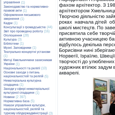
управління
(1)
фахом архітектор. З 19
Законодавство та нормативно-
архітектором Хмельниц
правові акти
(1)
Оформлення письмового
Творчою діяльністю зай
звернення
(1)
роках навчала дітей об
(1)
Кадри
школі мистецтв. По заве
(44)
Консультації з громадськістю
(16)
Звіт про проведену роботу
присвятила себе творчі
(28)
Оголошення
активною учасницею бага
(3)
Культура
(1)
Бібліотеки
відбулось декілька пер
(1)
Музеї. Заповідники
Борисівни нині зберігаю
Театрально-концертні установи
Норвегії, Ізраїлю, Швеці
(1)
Митці Хмельниччини захисникам
творчості до улюблених
України
(1)
художник втілює задум в 
(10)
Національності та релігії
акварелі.
Основні заходи з питань
національностей та релігій
(5)
Нематеріальна культурна
(1)
спадщина
Заходи у сфері нематеріальної
культурної спадщини
(1)
(2 397)
Новини
(5)
Нормативна база
Накази управління культури,
національностей, релігій та
туризму облдержадміністрації
(3)