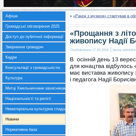
Афіша
«
«Ранок з музеєм» стартував в о
Громадські обговорення 2025
«Прощання з літо
Доступ до публічної інформації
живопису Надії 
Звернення громадян
|
Опубліковано
17.09.2018
Автор
administr
Кадри
В осінній день 13 верес
для юнацтва відбулось 
Консультації з громадськістю
має виставка живопису 
Культура
і педагога Надії Борисі
Митці Хмельниччини захисникам України
Національності та релігії
Нематеріальна культурна спадщина
Новини
Нормативна база