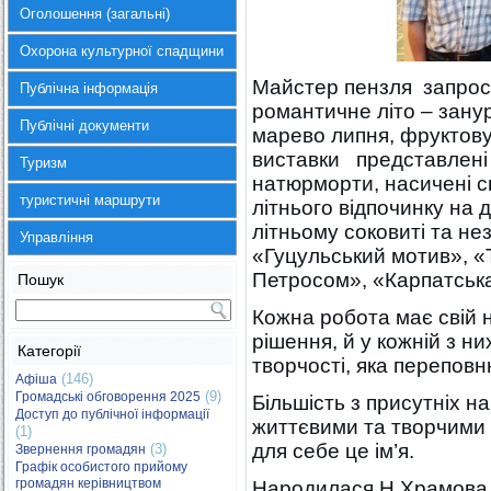
Оголошення (загальні)
Охорона культурної спадщини
Майстер пензля запрос
Публічна інформація
романтичне літо – зану
Публічні документи
марево липня, фруктову 
виставки представлені 
Туризм
натюрморти, насичені 
туристичні маршрути
літнього відпочинку на д
літньому соковиті та н
Управління
«Гуцульський мотив», «
Петросом», «Карпатська 
Пошук
Кожна робота має свій 
рішення, й у кожній з н
Категорії
творчості, яка перепов
(146)
Афіша
(9)
Громадські обговорення 2025
Більшість з присутніх на
Доступ до публічної інформації
життєвими та творчими 
(1)
для себе це ім’я.
(3)
Звернення громадян
Графік особистого прийому
громадян керівництвом
Народилася Н.Храмова у