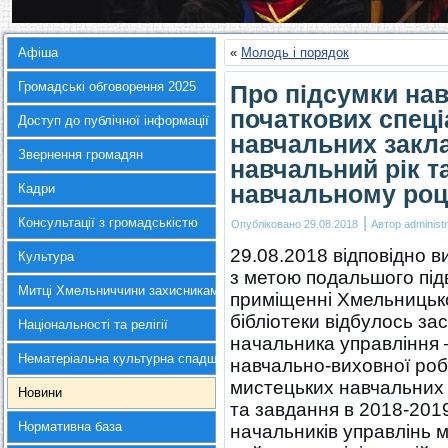
Афіша
«
Молодь і порядок
Громадські обговорення 2025
Про підсумки на
початкових спеці
Доступ до публічної інформації
навчальних закла
Звернення громадян
навчальний рік т
навчальному роц
Кадри
|
Консультації з громадськістю
Опубліковано
29.08.2018
Автор
administr
29.08.2018 відповідно 
Культура
з метою подальшого під
Митці Хмельниччини захисникам України
приміщенні Хмельницько
бібліотеки відбулось зас
Національності та релігії
начальника управління –
Нематеріальна культурна спадщина
навчально-виховної роб
мистецьких навчальних 
Новини
та завдання в 2018-2019
Нормативна база
начальників управлінь мі