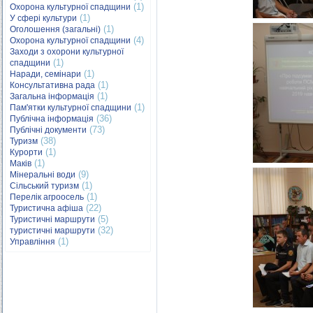
(1)
Охорона культурної спадщини
(1)
У сфері культури
(1)
Оголошення (загальні)
(4)
Охорона культурної спадщини
Заходи з охорони культурної
(1)
спадщини
(1)
Наради, семінари
(1)
Консультативна рада
(1)
Загальна інформація
(1)
Пам'ятки культурної спадщини
(36)
Публічна інформація
(73)
Публічні документи
(38)
Туризм
(1)
Курорти
(1)
Маків
(9)
Мінеральні води
(1)
Сільський туризм
(1)
Перелік агроосель
(22)
Туристична афіша
(5)
Туристичні маршрути
(32)
туристичні маршрути
(1)
Управління