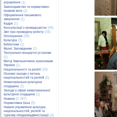
управління
(1)
Законодавство та нормативно-
правові акти
(1)
Оформлення письмового
звернення
(1)
(1)
Кадри
(44)
Консультації з громадськістю
(16)
Звіт про проведену роботу
(28)
Оголошення
(3)
Культура
(1)
Бібліотеки
(1)
Музеї. Заповідники
Театрально-концертні установи
(1)
Митці Хмельниччини захисникам
України
(1)
(10)
Національності та релігії
Основні заходи з питань
національностей та релігій
(5)
Нематеріальна культурна
(1)
спадщина
Заходи у сфері нематеріальної
культурної спадщини
(1)
(2 397)
Новини
(5)
Нормативна база
Накази управління культури,
національностей, релігій та
туризму облдержадміністрації
(3)