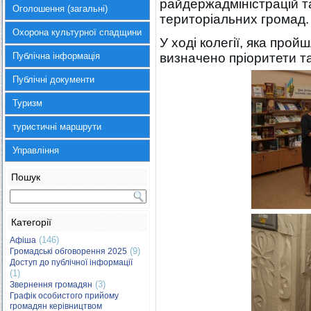
райдержадміністрацій та
Оголошення (загальні)
територіальних громад.
Охорона культурної спадщини
У ході колегії, яка прой
Публічна інформація
визначено пріоритети т
Публічні документи
Туризм
туристичні маршрути
Управління
Пошук
Категорії
(146)
Афіша
(9)
Громадські обговорення 2025
Доступ до публічної інформації
(1)
(3)
Звернення громадян
Графік особистого прийому
громадян керівництвом