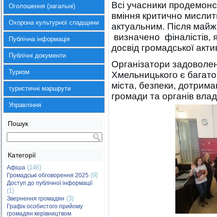
Всі учасники продемонс
Оголошення (загальні)
вміння критично мислит
Охорона культурної спадщини
актуальним. Після майж
визначено фіналістів, 
Публічна інформація
досвід громадської акти
Публічні документи
Організатори задоволені
Туризм
Хмельницького є багато
міста, безпеки, дотрима
туристичні маршрути
громади та органів влад
Управління
Пошук
Категорії
(146)
Афіша
(9)
Громадські обговорення 2025
Доступ до публічної інформації
(1)
(3)
Звернення громадян
Графік особистого прийому
громадян керівництвом