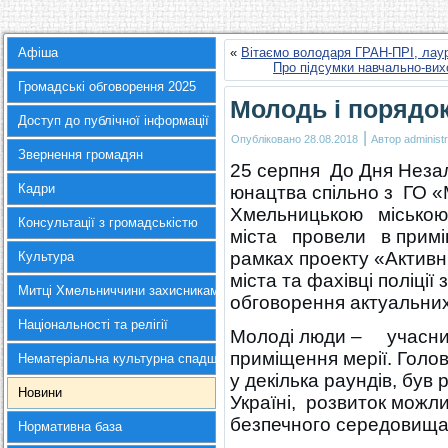
Афіша
«
Вітаємо володаря ГРАН-ПРІ, лаур
Про підсумки навчально-вих
Громадські обговорення 2025
Молодь і порядо
Доступ до публічної інформації
|
Опубліковано
28.08.2018
Автор
administr
Звернення громадян
25 серпня До Дня Незал
Кадри
юнацтва спільно з ГО 
Хмельницькою міською
Консультації з громадськістю
міста провели в приміщ
рамках проекту «Активн
Культура
міста та фахівці поліції 
Митці Хмельниччини захисникам України
обговорення актуальних
Національності та релігії
Молоді люди – учасники
приміщення мерії. Голо
Нематеріальна культурна спадщина
у декілька раундів, був 
Новини
Україні, розвиток можл
безпечного середовища у
Нормативна база