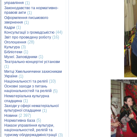
управління
(1)
Законодавство та нормативно-
правові акти
(1)
Оформлення письмового
звернення
(1)
(1)
Кадри
(44)
Консультації з громадськістю
(16)
Звіт про проведену роботу
(28)
Оголошення
(3)
Культура
(1)
Бібліотеки
(1)
Музеї. Заповідники
Театрально-концертні установи
(1)
Митці Хмельниччини захисникам
України
(1)
(10)
Національності та релігії
Основні заходи з питань
національностей та релігій
(5)
Нематеріальна культурна
(1)
спадщина
Заходи у сфері нематеріальної
культурної спадщини
(1)
(2 397)
Новини
(5)
Нормативна база
Накази управління культури,
національностей, релігій та
туризму облдержадміністрації
(3)