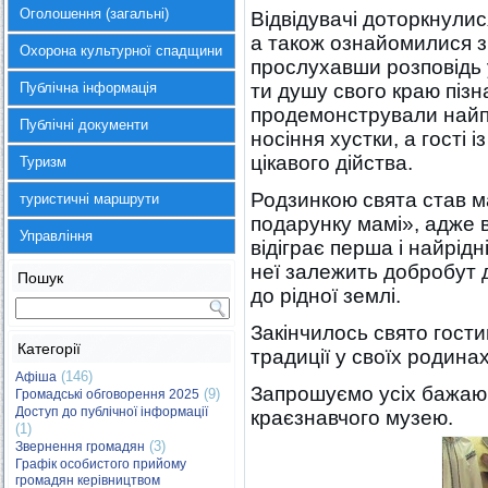
Оголошення (загальні)
Відвідувачі доторкнулис
а також ознайомилися з 
Охорона культурної спадщини
прослухавши розповідь 
Публічна інформація
ти душу свого краю пізн
продемонстрували найпо
Публічні документи
носіння хустки, а гості
цікавого дійства.
Туризм
Родзинкою свята став м
туристичні маршрути
подарунку мамі», адже 
Управління
відіграє перша і найрідн
неї залежить добробут
Пошук
до рідної землі.
Закінчилось свято гост
Категорії
традиції у своїх родинах
(146)
Афіша
Запрошуємо усіх бажаю
(9)
Громадські обговорення 2025
Доступ до публічної інформації
краєзнавчого музею.
(1)
(3)
Звернення громадян
Графік особистого прийому
громадян керівництвом