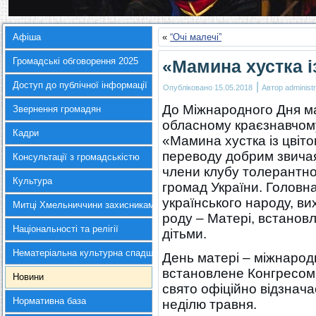
Афіша
«
“Очі малечі”
Громадські обговорення 2025
«Мамина хустка і
Доступ до публічної інформації
|
Опубліковано
15.05.2018
Автор
administr
До Міжнародного Дня м
Звернення громадян
обласному краєзнавчому
Кадри
«Мамина хустка із цвіт
переводу добрим звичая
Консультації з громадськістю
члени клубу толерантно
Культура
громад України. Головн
українського народу, ви
Митці Хмельниччини захисникам України
роду – Матері, встановл
Національності та релігії
дітьми.
Нематеріальна культурна спадщина
День матері – міжнарод
встановлене Конгресом 
Новини
свято офіційно відзнача
Нормативна база
неділю травня.