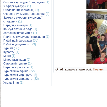
(1)
Охорона культурної спадщини
(1)
У сфері культури
(1)
Оголошення (загальні)
(4)
Охорона культурної спадщини
Заходи з охорони культурної
(1)
спадщини
(1)
Наради, семінари
(1)
Консультативна рада
(1)
Загальна інформація
(1)
Пам'ятки культурної спадщини
(36)
Публічна інформація
(73)
Публічні документи
(38)
Туризм
(1)
Курорти
(1)
Маків
(9)
Мінеральні води
(1)
Сільський туризм
(1)
Перелік агроосель
Опубліковано в категорії:
Новини
(22)
Туристична афіша
(5)
Туристичні маршрути
(32)
туристичні маршрути
(1)
Управління