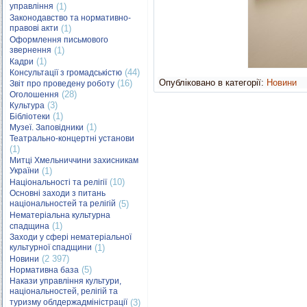
управління
(1)
Законодавство та нормативно-
правові акти
(1)
Оформлення письмового
звернення
(1)
(1)
Кадри
(44)
Консультації з громадськістю
Опубліковано в категорії:
Новини
(16)
Звіт про проведену роботу
(28)
Оголошення
(3)
Культура
(1)
Бібліотеки
(1)
Музеї. Заповідники
Театрально-концертні установи
(1)
Митці Хмельниччини захисникам
України
(1)
(10)
Національності та релігії
Основні заходи з питань
національностей та релігій
(5)
Нематеріальна культурна
(1)
спадщина
Заходи у сфері нематеріальної
культурної спадщини
(1)
(2 397)
Новини
(5)
Нормативна база
Накази управління культури,
національностей, релігій та
туризму облдержадміністрації
(3)