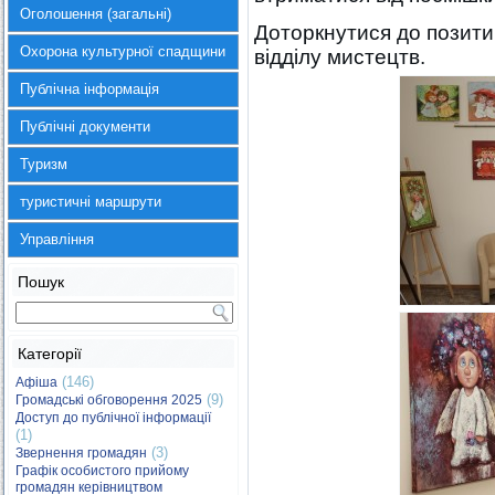
Оголошення (загальні)
Доторкнутися до позит
Охорона культурної спадщини
відділу мистецтв.
Публічна інформація
Публічні документи
Туризм
туристичні маршрути
Управління
Пошук
Категорії
(146)
Афіша
(9)
Громадські обговорення 2025
Доступ до публічної інформації
(1)
(3)
Звернення громадян
Графік особистого прийому
громадян керівництвом