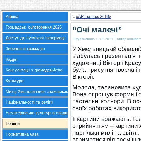
Афіша
«
«АRT-колаж 2018»
Громадські обговорення 2025
“Очі малечі”
Доступ до публічної інформації
|
Опубліковано
15.05.2018
Автор
administr
У Хмельницькій обласній
Звернення громадян
відбулась презентація 
Кадри
художниці Вікторії Крас
була присутня творча інт
Консультації з громадськістю
Вікторії.
Культура
Молода, талановита ху
Митці Хмельниччини захисникам України
Вона спрощує форми і о
пастельні кольори. В о
Національності та релігії
своїх роботах використов
Нематеріальна культурна спадщина
Її картини вражають. Гол
Новини
сприйняттям – картини ж
настільки милі та світл
Нормативна база
втриматися від посмішки