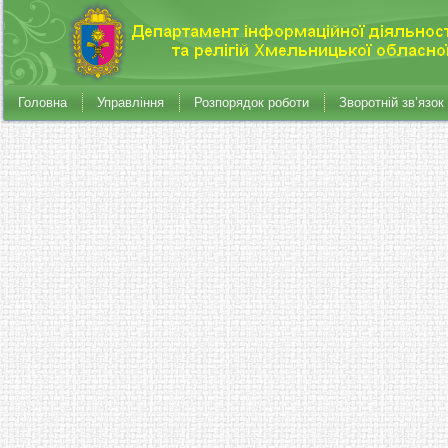
Головна
Управління
Розпорядок роботи
Зворотній зв’язок