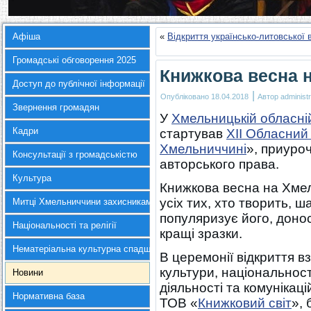
Афіша
«
Відкриття українсько-литовської 
Громадські обговорення 2025
Книжкова весна 
Доступ до публічної інформації
|
Опубліковано
18.04.2018
Автор
administr
Звернення громадян
У
Хмельницькій обласній
Кадри
стартував
ХII Обласний
Хмельниччині
», приуро
Консультації з громадськістю
авторського права.
Культура
Книжкова весна на Хмел
усіх тих, хто творить, 
Митці Хмельниччини захисникам України
популяризує його, доно
Національності та релігії
кращі зразки.
Нематеріальна культурна спадщина
В церемонії відкриття в
культури, національност
Новини
діяльності та комунікац
Нормативна база
ТОВ «
Книжковий світ
», 