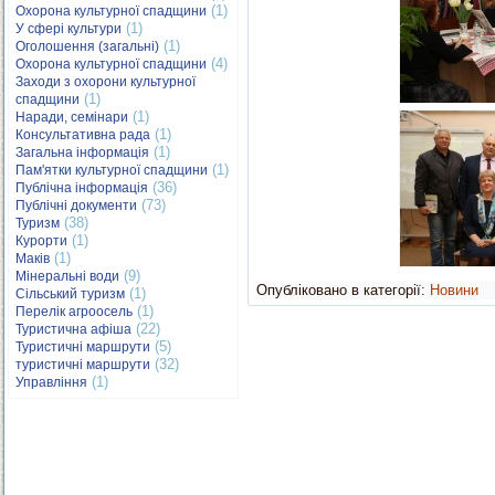
(1)
Охорона культурної спадщини
(1)
У сфері культури
(1)
Оголошення (загальні)
(4)
Охорона культурної спадщини
Заходи з охорони культурної
(1)
спадщини
(1)
Наради, семінари
(1)
Консультативна рада
(1)
Загальна інформація
(1)
Пам'ятки культурної спадщини
(36)
Публічна інформація
(73)
Публічні документи
(38)
Туризм
(1)
Курорти
(1)
Маків
(9)
Мінеральні води
Опубліковано в категорії:
Новини
(1)
Сільський туризм
(1)
Перелік агроосель
(22)
Туристична афіша
(5)
Туристичні маршрути
(32)
туристичні маршрути
(1)
Управління