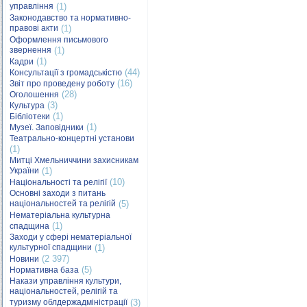
управління
(1)
Законодавство та нормативно-
правові акти
(1)
Оформлення письмового
звернення
(1)
(1)
Кадри
(44)
Консультації з громадськістю
(16)
Звіт про проведену роботу
(28)
Оголошення
(3)
Культура
(1)
Бібліотеки
(1)
Музеї. Заповідники
Театрально-концертні установи
(1)
Митці Хмельниччини захисникам
України
(1)
(10)
Національності та релігії
Основні заходи з питань
національностей та релігій
(5)
Нематеріальна культурна
(1)
спадщина
Заходи у сфері нематеріальної
культурної спадщини
(1)
(2 397)
Новини
(5)
Нормативна база
Накази управління культури,
національностей, релігій та
туризму облдержадміністрації
(3)