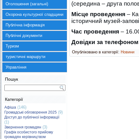
(середина – друга полов
Оголошення (загальні)
Місце проведення
– Ка
Охорона культурної спадщини
історичний музей-запові
Публічна інформація
Час проведення
– 16.0
Публічні документи
Довідки за телефоном
Туризм
Опубліковано в категорії:
Новини
туристичні маршрути
Управління
Пошук
Категорії
(146)
Афіша
(9)
Громадські обговорення 2025
Доступ до публічної інформації
(1)
(3)
Звернення громадян
Графік особистого прийому
громадян керівництвом