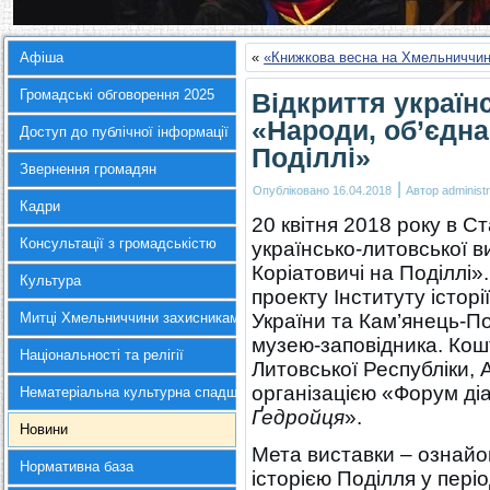
Афіша
«
«Книжкова весна на Хмельниччин
Громадські обговорення 2025
Відкриття україн
«Народи, об’єднан
Доступ до публічної інформації
Поділлі»
Звернення громадян
|
Опубліковано
16.04.2018
Автор
administr
Кадри
20 квітня 2018 року в С
Консультації з громадськістю
українсько-литовської в
Коріатовичі на Поділлі»
Культура
проекту Інституту історі
Митці Хмельниччини захисникам України
України та Кам’янець-П
музею-заповідника. Кош
Національності та релігії
Литовської Республіки, 
організацією «Форум діа
Нематеріальна культурна спадщина
Ґедройця
».
Новини
Мета виставки – ознайом
Нормативна база
історією Поділля у періо