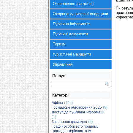
ДШМ та к
Оголошення (загальні)
Як резул
враження,
Охорона культурної спадщини
хореограф
Публічна інформація
Публічні документи
Туризм
туристичні маршрути
Управління
Пошук
Категорії
(146)
Афіша
(9)
Громадські обговорення 2025
Доступ до публічної інформації
(1)
(3)
Звернення громадян
Графік особистого прийому
громадян керівництвом