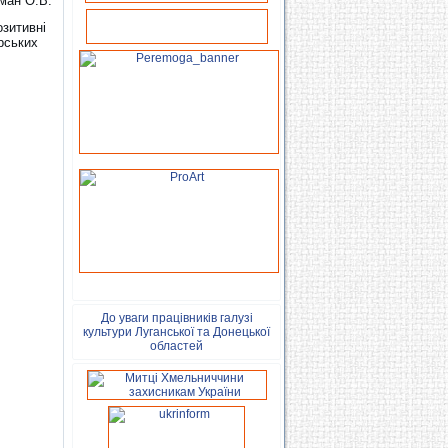
ман О.В.
зитивні
рських
До уваги працівників галузі
культури Луганської та Донецької
областей