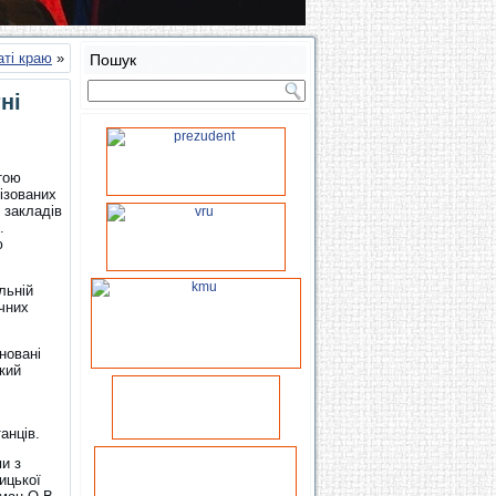
аті краю
»
Пошук
ні
тою
ізованих
 закладів
.
ю
льній
ічних
новані
кий
анців.
и з
ицької