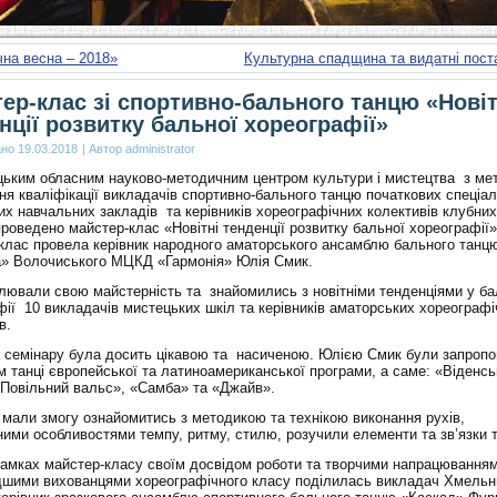
на весна – 2018»
Культурна спадщина та видатні пост
ер-клас зі спортивно-бального танцю «Новіт
нції розвитку бальної хореографії»
ано
19.03.2018
|
Автор
administrator
ьким обласним науково-методичним центром культури і мистецтва з ме
ня кваліфікації викладачів спортивно-бального танцю початкових спеціал
их навчальних закладів та керівників хореографічних колективів клубних
проведено майстер-клас
«Новітні тенденції розвитку бальної хореографії»
клас провела керівник народного аматорського ансамблю бального танц
» Волочиського МЦКД «Гармонія» Юлія Смик.
лювали свою майстерність та знайомились з новітніми тенденціями у ба
фії 10 викладачів мистецьких шкіл та керівників аматорських хореограф
в.
 семінару була досить цікавою та насиченою. Юлією Смик були запропо
м танці європейської та латиноамериканської програми, а саме: «Віденсь
«Повільний вальс», «Самба» та «Джайв».
 мали змогу ознайомитись з методикою та технікою виконання рухів,
ними особливостями темпу, ритму, стилю, розучили елементи та зв’язки т
рамках майстер-класу своїм досвідом роботи та творчими напрацюванням
шими вихованцями хореографічного класу поділилась викладач Хмельн