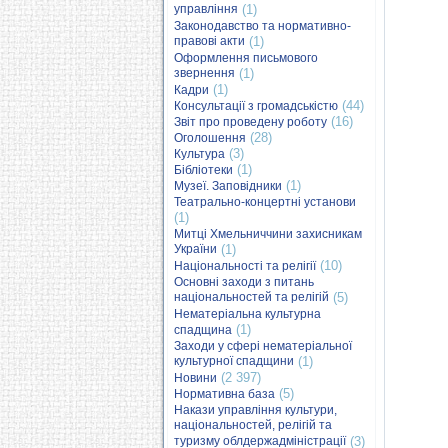
управління
(1)
Законодавство та нормативно-
правові акти
(1)
Оформлення письмового
звернення
(1)
(1)
Кадри
(44)
Консультації з громадськістю
(16)
Звіт про проведену роботу
(28)
Оголошення
(3)
Культура
(1)
Бібліотеки
(1)
Музеї. Заповідники
Театрально-концертні установи
(1)
Митці Хмельниччини захисникам
України
(1)
(10)
Національності та релігії
Основні заходи з питань
національностей та релігій
(5)
Нематеріальна культурна
(1)
спадщина
Заходи у сфері нематеріальної
культурної спадщини
(1)
(2 397)
Новини
(5)
Нормативна база
Накази управління культури,
національностей, релігій та
туризму облдержадміністрації
(3)