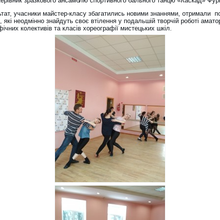
ерівник зразкового ансамблю спортивного бального танцю «Каскад» Фур
ьтат, учасники майстер-класу збагатились новими знаннями, отримали по
 які неодмінно знайдуть своє втілення у подальшій творчій роботі амато
ічних колективів та класів хореографії мистецьких шкіл.