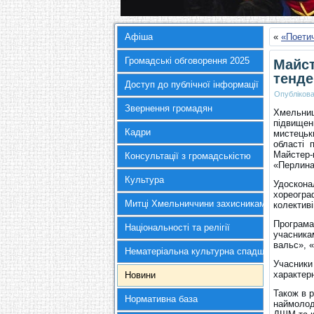
Афіша
«
«Поетич
Громадські обговорення 2025
Майст
тенде
Доступ до публічної інформації
Опубліков
Звернення громадян
Хмельниц
підвищен
Кадри
мистецьк
області 
Майстер-
Консультації з громадськістю
«Перлина
Культура
Удоскона
хореогра
Митці Хмельниччини захисникам України
колективі
Програма
Національності та релігії
учасника
вальс», 
Нематеріальна культурна спадщина
Учасники
характер
Новини
Також в 
Нормативна база
наймолод