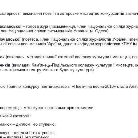
йстерності виконання поезії та акторське мистецтво конкурсантів визна
Заславської
– голова журі (письменниця, член Національної спілки журна
член Національної спілки письменників України, м. Одеса).
Почапської
(поетеса, член Національної спілки журналістів України, член
ьної спілки письменників України, доцент кафедри журналістики КПНУ ім.
.
тюк
(викладач–методист вищої категорії коледжу культури і мистецтв, пое
менків
(викладач Кам’янець-Подільського коледжу культури і мистецтв, к
 аматорського театру міського будинку культури).
ою Гран-прі конкурсу поетів-аматорів «Поетична весна-2018» стала Алін
переможців у конкурсі поетів-аматорів отримали:
віковій категорії
:
манюк – диплом I-го ступеню;
іщук – диплом IІ-го ступеню;
ів – диплом IІІ-го ступеню;