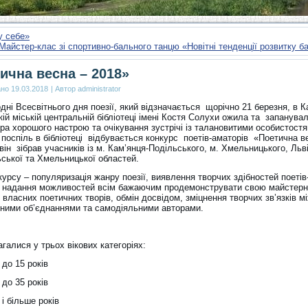
у себе»
Майстер-клас зі спортивно-бального танцю «Новітні тенденції розвитку 
ична весна – 2018»
ано
19.03.2018
|
Автор
administrator
ні Всесвітнього дня поезії, який відзначається щорічно 21 березня, в К
ій міській центральній бібліотеці імені Костя Солухи ожила та запанува
а хорошого настрою та очікування зустрічі із талановитими особистост
к поспіль в бібліотеці відбувається конкурс поетів-аматорів «Поетична в
він зібрав учасників із м. Кам’янця-Подільського, м. Хмельницького, Льві
ьської та Хмельницької областей.
урсу – популяризація жанру поезії, виявлення творчих здібностей поетів
, надання можливостей всім бажаючим продемонструвати свою майстерн
 власних поетичних творів, обмін досвідом, зміцнення творчих зв’язків м
рними об’єднаннями та самодіяльними авторами.
галися у трьох вікових категоріях:
до 15 років
до 35 років
і більше років