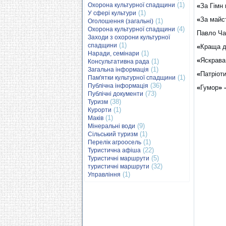
(1)
Охорона культурної спадщини
«
За Гімн
(1)
У сфері культури
«
За майс
(1)
Оголошення (загальні)
(4)
Охорона культурної спадщини
Павло Ча
Заходи з охорони культурної
(1)
спадщини
«
Краща д
(1)
Наради, семінари
«
Яскрава
(1)
Консультативна рада
(1)
Загальна інформація
«
Патріоти
(1)
Пам'ятки культурної спадщини
(36)
Публічна інформація
«
Гумор
» 
(73)
Публічні документи
(38)
Туризм
(1)
Курорти
(1)
Маків
(9)
Мінеральні води
(1)
Сільський туризм
(1)
Перелік агроосель
(22)
Туристична афіша
(5)
Туристичні маршрути
(32)
туристичні маршрути
(1)
Управління