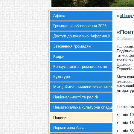
Афіша
«
«Повір 
Громадські обговорення 2025
«Поет
Доступ до публічної інформації
Опубліков
Звернення громадян
Напередод
Подільськ
атмосфер
Кадри
третій рі
Цьогоріч 
Консультації з громадськістю
Тернопіл
Культура
Мета конк
аматорів
виконанні
Митці Хмельниччини захисникам України
літерату
Національності та релігії
Поети зма
Нематеріальна культурна спадщина
• від 10 
Новини
• від 16 
Нормативна база
• від 36 