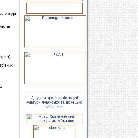
чало журі
лістів
теса).
ерівник
а
До уваги працівників галузі
культури Луганської та Донецької
областей