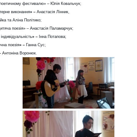
 поетичному фестивалю» – Юлія Ковальчук;
терне виконання
» –
Анастасія Лінник,
йка та Аліна Політико;
итяча поезія» –
Анастасія Паламарчук;
 індивідуальність
» –
Інна Потапова;
чна поезія
» –
Ганна Сус;
–
Антоніна Воронюк.