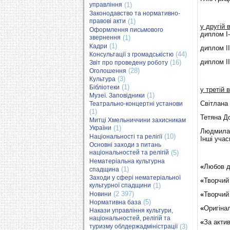
управління
(1)
Законодавство та нормативно-
правові акти
(1)
у другій в
Оформлення письмового
диплом I
звернення
(1)
(1)
Кадри
диплом IІ
(44)
Консультації з громадськістю
диплом IІ
(16)
Звіт про проведену роботу
(28)
Оголошення
(3)
Культура
(1)
Бібліотеки
у третій в
(1)
Музеї. Заповідники
Світлана 
Театрально-концертні установи
(1)
Тетяна Д
Митці Хмельниччини захисникам
України
(1)
Людмила 
(10)
Національності та релігії
Інші учас
Основні заходи з питань
національностей та релігій
(5)
Нематеріальна культурна
«
Любов д
(1)
спадщина
Заходи у сфері нематеріальної
«
Творчий
культурної спадщини
(1)
(2 397)
Новини
«
Творчий
(5)
Нормативна база
«
Оригіна
Накази управління культури,
національностей, релігій та
«
За акти
туризму облдержадміністрації
(3)