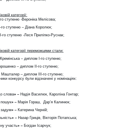
іковій категорії:
-го ступеню
-Вероніка Мелісова;
-го ступеню – Діана Королюк;
І-го ступеню -Леся Приліпко-Руснак;
іковій категорії
переможцями стали:
Кремінська – диплом I-го ступеню;
орошенко – диплом IІ-го ступеню;
Машталер – диплом IІІ-го ступеню;
ники конкурсу були відзначені у номінаціях:
о слова
» –
Надія Василюк, Кароліна Гонтар;
 пошук
» –
Марія Гораш, Дар’я Калинюк;
 задум
» –
Катерина Черній;
льність
» –
Назар Гриців, Вікторія Потапська;
вну участь
» –
Богдан Ісарчук;