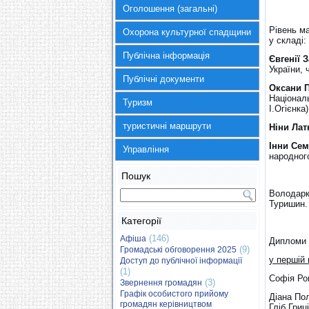
Оголошення (загальні)
Рівень ма
Охорона культурної спадщини
у складі:
Публічна інформація
Євгенії 
України, 
Публічні документи
Оксани 
Націонал
Туризм
І.Огієнка)
туристичні маршрути
Ніни Ла
Інни Се
Управління
народного
Пошук
Володарк
Туришин.
Категорії
(146)
Афіша
Дипломи 
(9)
Громадські обговорення 2025
у першій 
Доступ до публічної інформації
(1)
Софія Ро
(3)
Звернення громадян
Графік особистого прийому
Діана Пол
громадян керівництвом
Гліб Гриц