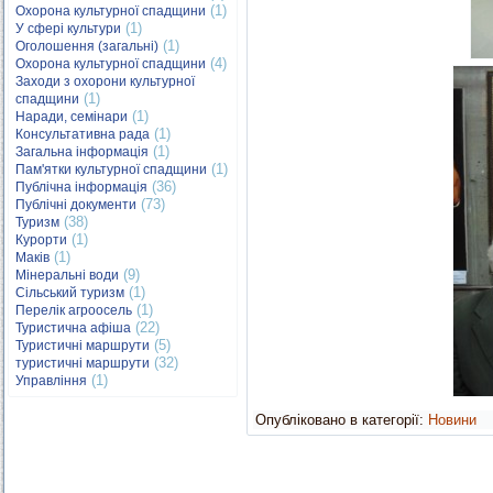
(1)
Охорона культурної спадщини
(1)
У сфері культури
(1)
Оголошення (загальні)
(4)
Охорона культурної спадщини
Заходи з охорони культурної
(1)
спадщини
(1)
Наради, семінари
(1)
Консультативна рада
(1)
Загальна інформація
(1)
Пам'ятки культурної спадщини
(36)
Публічна інформація
(73)
Публічні документи
(38)
Туризм
(1)
Курорти
(1)
Маків
(9)
Мінеральні води
(1)
Сільський туризм
(1)
Перелік агроосель
(22)
Туристична афіша
(5)
Туристичні маршрути
(32)
туристичні маршрути
(1)
Управління
Опубліковано в категорії:
Новини