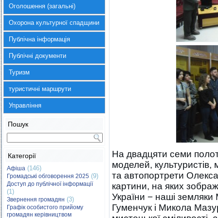
Оголошення (загальні)
Охорона культурної спадщини
Публічна інформація
Публічні документи
Туризм
туристичні маршрути
Управління
Пошук
На двадцяти семи полот
Категорії
моделей, культуристів, 
(146)
Афіша
та автопортрети Олекса
(9)
Громадські обговорення 2025
Доступ до публічної інформації
картини, на яких зобра
(1)
України − наші земляки
(3)
Звернення громадян
Гуменчук і Микола Мазур
Графік особистого прийому
громадян керівництвом