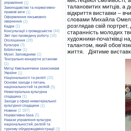
мистецької сміливості,
управління
(1)
талановитих митців, а д
Законодавство та нормативно-
правові акти
(1)
відкриття виставки – вчи
Оформлення письмового
словами Михайла Омелян
звернення
(1)
розглядав свій портрет,
(1)
Кадри
(44)
Консультації з громадськістю
старанність молодих тв
(16)
Звіт про проведену роботу
художники-початківці н
(28)
Оголошення
талантом, який обов’яз
(3)
Культура
(1)
Бібліотеки
життя. Діятиме виставк
(1)
Музеї. Заповідники
Театрально-концертні установи
(1)
Митці Хмельниччини захисникам
України
(1)
(10)
Національності та релігії
Основні заходи з питань
національностей та релігій
(5)
Нематеріальна культурна
(1)
спадщина
Заходи у сфері нематеріальної
культурної спадщини
(1)
(2 397)
Новини
(5)
Нормативна база
Накази управління культури,
національностей, релігій та
туризму облдержадміністрації
(3)