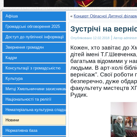
Афіша
«
Концерт Обласної Дитячої філарм
Громадські обговорення 2025
Зустрічі на верні
Доступ до публічної інформації
|
Опубліковано
12.02.2018
Автор
administr
Кожен, хто завітає до Х
Звернення громадян
дітей імені Т.Г.Шевченка
Кадри
багатьма відомими у наш
людьми. В арт-холі бібл
Консультації з громадськістю
вернісаж”. Свої роботи 
Культура
безперечно, дуже обдар
факультету мистецтв Х
Митці Хмельниччини захисникам України
Рудик.
Національності та релігії
Нематеріальна культурна спадщина
Новини
Нормативна база