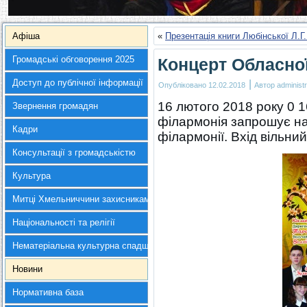
Афіша
«
Презентація книги Любінської Л.Г
Громадські обговорення 2025
Концерт Обласної
Доступ до публічної інформації
|
Опубліковано
12.02.2018
Автор
administr
16 лютого 2018 року 0 
Звернення громадян
філармонія запрошує н
Кадри
філармонії. Вхід вільний
Консультації з громадськістю
Культура
Митці Хмельниччини захисникам України
Національності та релігії
Нематеріальна культурна спадщина
Новини
Нормативна база