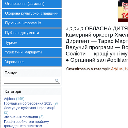
Оголошення (загальні)
Охорона культурної спадщини
Публічна інформація
♪♫♫♪♫ ОБЛАСНА ДИТЯ
Публічні документи
Камерний оркестр Хмель
Диригент — Тарас Мар
Туризм
Ведучий програми — В
туристичні маршрути
Солісти — кращі учні му
● Органний зал #oblfila
Управління
Опубліковано в категорії:
Афіша
,
Н
Пошук
Категорії
(146)
Афіша
(9)
Громадські обговорення 2025
Доступ до публічної інформації
(1)
(3)
Звернення громадян
Графік особистого прийому
громадян керівництвом