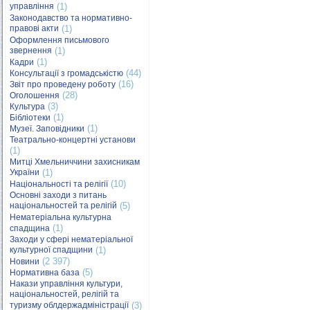
управління
(1)
Законодавство та нормативно-
правові акти
(1)
Оформлення письмового
звернення
(1)
(1)
Кадри
(44)
Консультації з громадськістю
(16)
Звіт про проведену роботу
(28)
Оголошення
(3)
Культура
(1)
Бібліотеки
(1)
Музеї. Заповідники
Театрально-концертні установи
(1)
Митці Хмельниччини захисникам
України
(1)
(10)
Національності та релігії
Основні заходи з питань
національностей та релігій
(5)
Нематеріальна культурна
(1)
спадщина
Заходи у сфері нематеріальної
культурної спадщини
(1)
(2 397)
Новини
(5)
Нормативна база
Накази управління культури,
національностей, релігій та
туризму облдержадміністрації
(3)