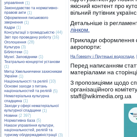
управління
(1)
якісний контент про кут
Законодавство та нормативно-
вільний путівник україн
правові акти
(1)
Оформлення письмового
Детальніше із регламе
звернення
(1)
(1)
Кадри
лінком.
(44)
Консультації з громадськістю
(16)
Звіт про проведену роботу
Приклади оформлення с
(28)
Оголошення
аеропорти:
(3)
Культура
(1)
Бібліотеки
На Говерлу і Прутецькі водоспади
,
(1)
Музеї. Заповідники
Театрально-концертні установи
Перед написанням статт
(1)
матеріалами на сторінц
Митці Хмельниччини захисникам
України
(1)
(10)
Національності та релігії
З пропозиціями щодо сп
Основні заходи з питань
організаційного комітет
національностей та релігій
(5)
staff@wikimedia.org.ua
Нематеріальна культурна
(1)
спадщина
Заходи у сфері нематеріальної
культурної спадщини
(1)
(2 397)
Новини
(5)
Нормативна база
Накази управління культури,
національностей, релігій та
туризму облдержадміністрації
(3)