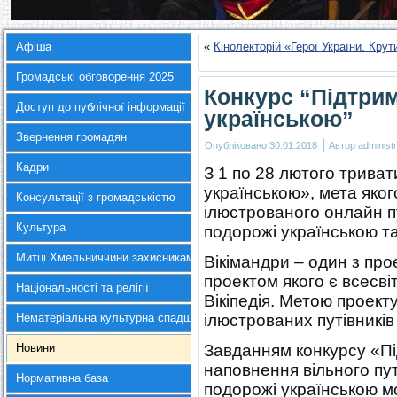
Афіша
«
Кінолекторій «Герої України. Кру
Громадські обговорення 2025
Конкурс “Підтри
Доступ до публічної інформації
українською”
Звернення громадян
|
Опубліковано
30.01.2018
Автор
administr
Кадри
З 1 по 28 лютого трива
українською», мета яко
Консультації з громадськістю
ілюстрованого онлайн п
Культура
подорожі українською т
Митці Хмельниччини захисникам України
Вікімандри – один з про
проектом якого є всесві
Національності та релігії
Вікіпедія. Метою проект
Нематеріальна культурна спадщина
ілюстрованих путівників
Новини
Завданням конкурсу «Пі
наповнення вільного пу
Нормативна база
подорожі українською м