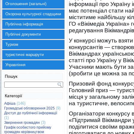
інформації про Україну
Оголошення (загальні)
має потенціал стати на
Охорона культурної спадщини
міститиме найбільшу кіль
ГО «Вікімедіа Україна» 
Публічна інформація
редагування Вікімандрів
Публічні документи
У конкурсі можуть взяти
Туризм
конкурсантів — створюва
Вікімандрах українсько
туристичні маршрути
статті про Україну у Ві
Управління
Учасники мають бути за
(зробити це можна за п
Пошук
Призовий фонд конкурсу
Головний приз — турист
Категорії
місця у загальному зал
на туристичне, велосип
(146)
Афіша
(9)
Громадські обговорення 2025
Організатори конкурсу 
Доступ до публічної інформації
(1)
«Підтримай Вікімандри 
(3)
Звернення громадян
поділитися своїми враж
Графік особистого прийому
громадян керівництвом
підготуватися до нових