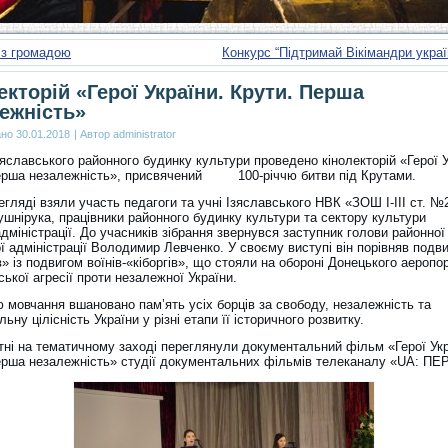
 з громадою
Конкурс “Підтримай Вікімандри укра
екторій «Герої України. Крути. Перша
ежність»
ано
30.01.2018
|
Автор
administrator
зяславського районного будинку культури проведено кінолекторій «Герої У
ерша незалежність», присвячений 100-річчю битви під Крутами.
егляді взяли участь педагоги та учні Ізяславського НВК «ЗОШ І-ІІІ ст. №
ушнірука, працівники районного будинку культури та сектору культури
міністрації. До учасників зібрання звернувся заступник голови районної
 адміністрації Володимир Левченко. У своєму виступі він порівняв подви
в» із подвигом воїнів-«кіборгів», що стояли на обороні Донецького аеропор
ської агресії проти незалежної України.
 мовчання вшановано пам’ять усіх борців за свободу, незалежність та
льну цілісність України у різні етапи її історичного розвитку.
утні на тематичному заході переглянули документальний фільм «Герої Укр
ерша незалежність» студії документальних фільмів телеканалу «UA: П