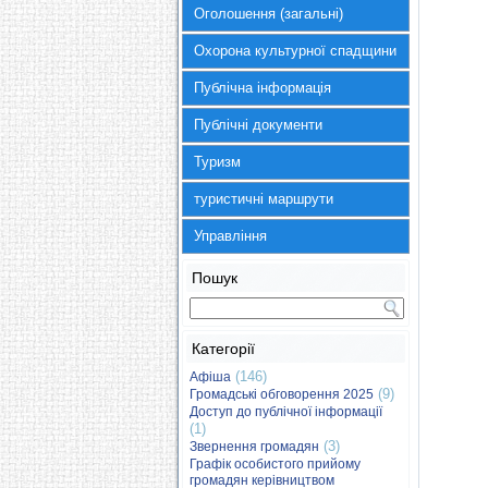
Оголошення (загальні)
Охорона культурної спадщини
Публічна інформація
Публічні документи
Туризм
туристичні маршрути
Управління
Пошук
Категорії
(146)
Афіша
(9)
Громадські обговорення 2025
Доступ до публічної інформації
(1)
(3)
Звернення громадян
Графік особистого прийому
громадян керівництвом