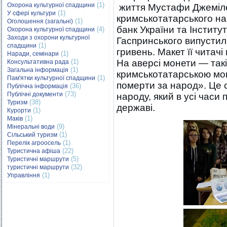
(1)
Охорона культурної спадщини
життя Мустафи Джемілєв
(1)
У сфері культури
кримськотатарського на
(1)
Оголошення (загальні)
банк України та Інститут
(4)
Охорона культурної спадщини
Заходи з охорони культурної
Гаспринського випустил
(1)
спадщини
гривень. Макет її читачі
(1)
Наради, семінари
(1)
На аверсі монети — такі
Консультативна рада
(1)
Загальна інформація
кримськотатарською мов
(1)
Пам'ятки культурної спадщини
померти за народ». Це 
(36)
Публічна інформація
(73)
Публічні документи
народу, який в усі часи 
(38)
Туризм
державі.
(1)
Курорти
(1)
Маків
(9)
Мінеральні води
(1)
Сільський туризм
(1)
Перелік агроосель
(22)
Туристична афіша
(5)
Туристичні маршрути
(32)
туристичні маршрути
(1)
Управління