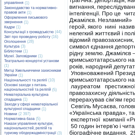
трагічна: депортація, н
управління
(1)
вигнання, переслідуван
Законодавство та нормативно-
правові акти
(1)
інтелігенції. Про це чи
Оформлення письмового
Джамілєв. Незламний» і
звернення
(1)
герой, якого нині наз
(1)
Кадри
(44)
Консультації з громадськістю
нелегкий життєвий і пол
(16)
Звіт про проведену роботу
відомий правозахисник,
(28)
Оголошення
символ єднання депорто
(3)
Культура
(1)
Бібліотеки
рідну землю. Джамілєв
(1)
Музеї. Заповідники
кримськотатарського на
Театрально-концертні установи
(1)
років, народний депутат
Митці Хмельниччини захисникам
Уповноважений Президе
України
(1)
кримськотатарського н
(10)
Національності та релігії
Основні заходи з питань
лауреатом престижної 
національностей та релігій
(5)
правозахисну діяльність 
Нематеріальна культурна
перерахував сім’ям геро
(1)
спадщина
Заходи у сфері нематеріальної
Севгіль Мусаєва, голов
культурної спадщини
(1)
«Українська правда», та 
(2 397)
Новини
(5)
експертної компанії «P
Нормативна база
Накази управління культури,
50 годин інтерв’ю і чит
національностей, релігій та
біографічне видання. 25
туризму облдержадміністрації
(3)