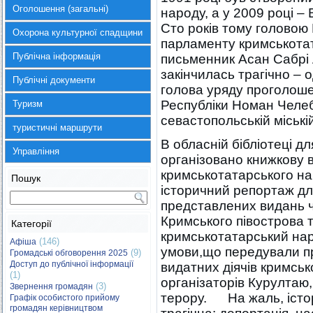
Оголошення (загальні)
народу, а у 2009 році –
Сто років тому головою 
Охорона культурної спадщини
парламенту кримськотат
Публічна інформація
письменник Асан Сабрі 
закінчилась трагічно – 
Публічні документи
голова уряду проголоше
Республіки Номан Челеб
Туризм
севастопольській міські
туристичні маршрути
В обласній бібліотеці дл
Управління
організовано книжкову 
кримськотатарського на
Пошук
історичний репортаж для
представлених видань ч
Кримського півострова т
Категорії
кримськотатарський наро
(146)
Афіша
умови,що передували п
(9)
Громадські обговорення 2025
Доступ до публічної інформації
видатних діячів кримсь
(1)
організаторів Курултаю
(3)
Звернення громадян
терору. На жаль, істор
Графік особистого прийому
громадян керівництвом