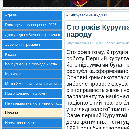
Афіша
«
Викрутаси на Андрія!
Громадські обговорення 2025
Сто років Курул
народу
Доступ до публічної інформації
|
Опубліковано
14.12.2017
Автор
administr
Звернення громадян
Сто років тому, 9 грудн
Кадри
роботу Перший Курултай
його підсумками була 
Консультації з громадськістю
республіка,сформовано 
Культура
Основні кримськотатарсь
виборче право, скасуван
Митці Хмельниччини захисникам України
рівноправність жінок і ч
Національності та релігії
парламенту та націонал
національний прапор бл
Нематеріальна культурна спадщина
у вигляді золотої тамги 
Новини
Саме перший Курултай 
демократичних інституц
Нормативна база
1991 році був створени