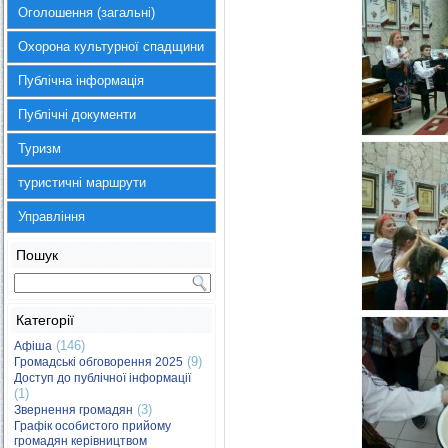
Оголошення (загальні)
Охорона культурної спадщини
Публічна інформація
Публічні документи
Туризм
туристичні маршрути
Управління
Пошук
Категорії
(146)
Афіша
(9)
Громадські обговорення 2025
Доступ до публічної інформації
(1)
(3)
Звернення громадян
Графік особистого прийому
громадян керівництвом