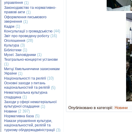
управління
(1)
Законодавство та нормативно-
правові акти
(1)
Оформлення письмового
звернення
(1)
(1)
Кадри
(44)
Консультації з громадськістю
(16)
Звіт про проведену роботу
(28)
Оголошення
(3)
Культура
(1)
Бібліотеки
(1)
Музеї. Заповідники
Театрально-концертні установи
(1)
Митці Хмельниччини захисникам
України
(1)
(10)
Національності та релігії
Основні заходи з питань
національностей та релігій
(5)
Нематеріальна культурна
(1)
спадщина
Заходи у сфері нематеріальної
культурної спадщини
(1)
Опубліковано в категорії:
Новини
(2 397)
Новини
(5)
Нормативна база
Накази управління культури,
національностей, релігій та
туризму облдержадміністрації
(3)