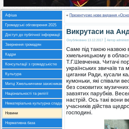
Афіша
«
Презентуємо нове видання «Основ
Громадські обговорення 2025
Викрутаси на Анд
Доступ до публічної інформації
|
Опубліковано
13.12.2017
Автор
administr
Звернення громадян
Саме під такою назвою 
Кадри
хмельницькому в обласні
Т.Г.Шевченка. Читачі п
Консультації з громадськістю
українських звичаїв та 
циганки Ради, кусали ка
Культура
кумоньки, які співали ве
Митці Хмельниччини захисникам України
без соковитих музичних 
завзятих парубків. Весе
Національності та релігії
настрій. Ось такі вони 
Нематеріальна культурна спадщина
учасників дійства щедр
господині.
Новини
Нормативна база