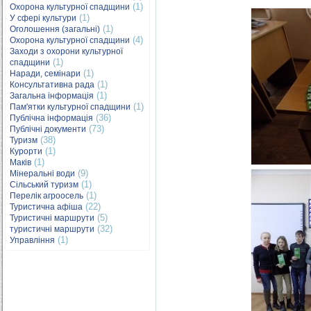
(1)
Охорона культурної спадщини
(1)
У сфері культури
(1)
Оголошення (загальні)
(4)
Охорона культурної спадщини
Заходи з охорони культурної
(1)
спадщини
(1)
Наради, семінари
(1)
Консультативна рада
(1)
Загальна інформація
(1)
Пам'ятки культурної спадщини
(36)
Публічна інформація
(73)
Публічні документи
(38)
Туризм
(1)
Курорти
(1)
Маків
(9)
Мінеральні води
(1)
Сільський туризм
(1)
Перелік агроосель
(22)
Туристична афіша
(5)
Туристичні маршрути
(32)
туристичні маршрути
(1)
Управління