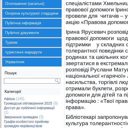
спеціалістами Хмельниц
Оголошення (загальні)
правової допомоги Іри
Охорона культурної спадщини
провели для читачів – 
акцію «Правова допомога
Публічна інформація
Ірина Ярусевич розпові
Публічні документи
правової допомоги щодо
Туризм
підтримки у складних с
толерантної поведінки с
туристичні маршрути
родинах та шкільних ко
Управління
звертатися в екстремал
розповіді Руслани Мат
Пошук
національної «гарячої»
насильства, торгівлі лю
отримали буклети, розр
Категорії
допомоги для дітей та п
(146)
Афіша
інформацію : «Твої прав
(9)
Громадські обговорення 2025
права».
Доступ до публічної інформації
(1)
Бібліотекарі запропонув
(3)
Звернення громадян
Графік особистого прийому
культура толерантності»
громадян керівництвом