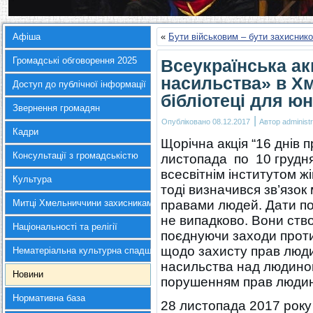
Афіша
«
Бути військовим – бути захисник
Громадські обговорення 2025
Всеукраїнська ак
насильства» в Х
Доступ до публічної інформації
бібліотеці для ю
Звернення громадян
|
Опубліковано
08.12.2017
Автор
administr
Кадри
Щорічна акція “16 днів 
Консультації з громадськістю
листопада по 10 грудня
всесвітнім інститутом ж
Культура
тоді визначився зв’язок
Митці Хмельниччини захисникам України
правами людей. Дати по
не випадково. Вони ст
Національності та релігії
поєднуючи заходи проти
щодо захисту прав люди
Нематеріальна культурна спадщина
насильства над людиною,
Новини
порушенням прав люди
Нормативна база
28 листопада 2017 року 