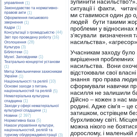
зупинити насильство?»
управління
(1)
ситуації і факти, чита
Законодавство та нормативно-
правові акти
(1)
ми ставимося один до о
Оформлення письмового
людей бути такими жор
звернення
(1)
(1)
Кадри
проблеми у відносинах м
(44)
Консультації з громадськістю
з’ясували визначення т
(16)
Звіт про проведену роботу
насильства», «агресор»
(28)
Оголошення
(3)
Культура
Учасникам заходу було
(1)
Бібліотеки
(1)
Музеї. Заповідники
вирішення проблемних си
Театрально-концертні установи
насильства. Вони охоче
(1)
Митці Хмельниччини захисникам
відстоювали свої власн
України
(1)
знання про права людин
(10)
Національності та релігії
сформували навички пр
Основні заходи з питань
національностей та релігій
(5)
насилля не залишили ба
Нематеріальна культурна
Дійсно – кожен з нас має
(1)
спадщина
родині. Адже сім’я – це 
Заходи у сфері нематеріальної
культурної спадщини
(1)
затишком, острівцем бе
(2 397)
Новини
бурхливому світі. Місце
(5)
Нормативна база
Накази управління культури,
можна нікого не боятися
національностей, релігій та
дорослому, і маленькій 
туризму облдержадміністрації
(3)