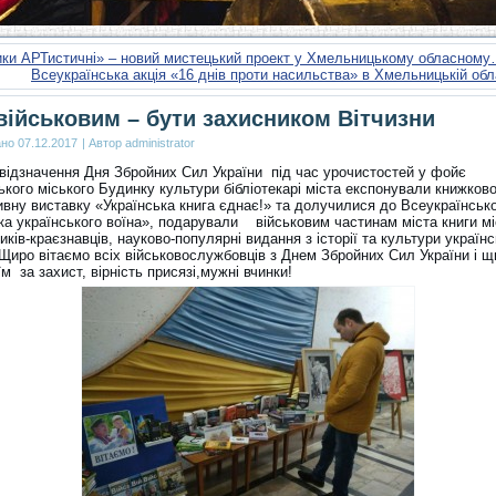
ики АРТистичні» – новий мистецький проект у Хмельницькому обласном
Всеукраїнська акція «16 днів проти насильства» в Хмельницькій об
військовим – бути захисником Вітчизни
ано
07.12.2017
|
Автор
administrator
 відзначення Дня Збройних Сил України під час урочистостей у фойє
кого міського Будинку культури бібліотекарі міста експонували книжково
вну виставку «Українська книга єднає!» та долучилися до Всеукраїнської
ека українського воїна», подарували військовим частинам міста книги м
ків-краєзнавців, науково-популярні видання з історії та культури українс
Щиро вітаємо всіх військовослужбовців з Днем Збройних Сил України і щ
м за захист, вірність присязі,мужні вчинки!