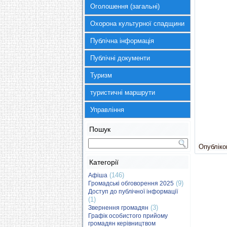
Оголошення (загальні)
Охорона культурної спадщини
Публічна інформація
Публічні документи
Туризм
туристичні маршрути
Управління
Пошук
Опубліков
Категорії
(146)
Афіша
(9)
Громадські обговорення 2025
Доступ до публічної інформації
(1)
(3)
Звернення громадян
Графік особистого прийому
громадян керівництвом