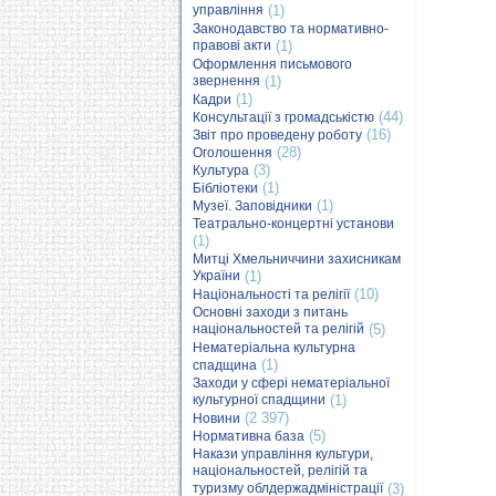
управління
(1)
Законодавство та нормативно-
правові акти
(1)
Оформлення письмового
звернення
(1)
(1)
Кадри
(44)
Консультації з громадськістю
(16)
Звіт про проведену роботу
(28)
Оголошення
(3)
Культура
(1)
Бібліотеки
(1)
Музеї. Заповідники
Театрально-концертні установи
(1)
Митці Хмельниччини захисникам
України
(1)
(10)
Національності та релігії
Основні заходи з питань
національностей та релігій
(5)
Нематеріальна культурна
(1)
спадщина
Заходи у сфері нематеріальної
культурної спадщини
(1)
(2 397)
Новини
(5)
Нормативна база
Накази управління культури,
національностей, релігій та
туризму облдержадміністрації
(3)