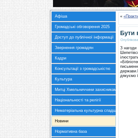
Афіша
«
«Практ
Громадські обговорення 2025
Бути 
Доступ до публічної інформації
Опубліков
Звернення громадян
З нагоди
Шепетівсь
ілюстрати
Кадри
«Бібліот
письменни
Консультації з громадськістю
держави.
дякуємо ї
Культура
Митці Хмельниччини захисникам України
Національності та релігії
Нематеріальна культурна спадщина
Новини
Нормативна база