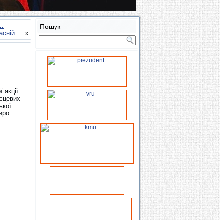
у…
Пошук
ласній …
»
 –
 акції
ісцевих
ької
иро