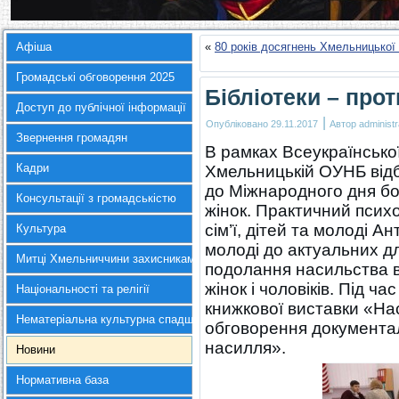
Афіша
«
80 років досягнень Хмельницької 
Громадські обговорення 2025
Бібліотеки – прот
Доступ до публічної інформації
|
Опубліковано
29.11.2017
Автор
administr
Звернення громадян
В рамках Всеукраїнської
Кадри
Хмельницькій ОУНБ відб
до Міжнародного дня бо
Консультації з громадськістю
жінок. Практичний псих
сім’ї, дітей та молоді А
Культура
молоді до актуальних д
Митці Хмельниччини захисникам України
подолання насильства в 
жінок і чоловіків. Під ч
Національності та релігії
книжкової виставки «На
Нематеріальна культурна спадщина
обговорення документал
насилля».
Новини
Нормативна база