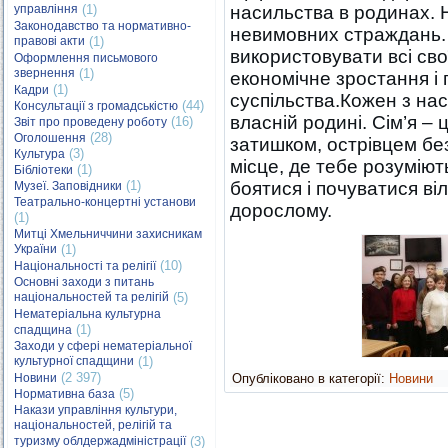
управління
(1)
насильства в родинах. 
Законодавство та нормативно-
невимовних страждань.
правові акти
(1)
використовувати всі сво
Оформлення письмового
звернення
(1)
економічне зростання і 
(1)
Кадри
суспільства.Кожен з нас
(44)
Консультації з громадськістю
власній родині. Сім’я – 
(16)
Звіт про проведену роботу
(28)
Оголошення
затишком, острівцем бе
(3)
Культура
місце, де тебе розуміют
(1)
Бібліотеки
(1)
боятися і почуватися віл
Музеї. Заповідники
Театрально-концертні установи
дорослому.
(1)
Митці Хмельниччини захисникам
України
(1)
(10)
Національності та релігії
Основні заходи з питань
національностей та релігій
(5)
Нематеріальна культурна
(1)
спадщина
Заходи у сфері нематеріальної
культурної спадщини
(1)
(2 397)
Новини
Опубліковано в категорії:
Новини
(5)
Нормативна база
Накази управління культури,
національностей, релігій та
туризму облдержадміністрації
(3)