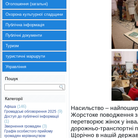
Оголошення (загальні)
Охорона культурної спадщини
Публічна інформація
Публічні документи
Туризм
туристичні маршрути
Управління
Пошук
Категорії
(146)
Афіша
Насильство – найпошире
(9)
Громадські обговорення 2025
Жорстоке поводження за
Доступ до публічної інформації
перетворює жінок у інвал
(1)
(3)
Звернення громадян
дорожньо-транспортні при
Графік особистого прийому
Щорічно в нашій державі
громадян керівництвом