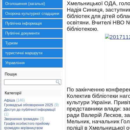
Хмельницької ОДА, голо
Оголошення (загальні)
Надія Синиця, заступни
Охорона культурної спадщини
бібліотек для дітей обл
освітяни. Вчителі НВО №
Публічна інформація
бібліотекою.
Публічні документи
Туризм
туристичні маршрути
Управління
Пошук
По закінченню конференц
Категорії
Колектив бібліотеки на
(146)
Афіша
культури України. Привіт
(9)
Громадські обговорення 2025
представники влади: за
Доступ до публічної інформації
(1)
ради Валерій Лесков, за
(3)
Звернення громадян
Мельник, начальник Гол
Графік особистого прийому
поліції в Хмельницької 
громадян керівництвом