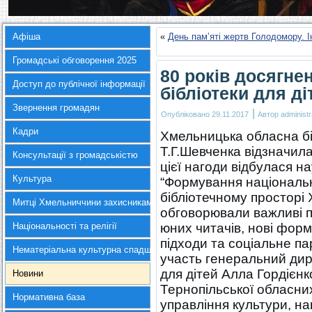
Афіша
«
День пам’яті жертв Голодомору. І
Громадські обговорення 2025
80 років досягне
Доступ до публічної інформації
бібліотеки для ді
Звернення громадян
|
Опубліковано
29.11.2017
Автор
administr
Кадри
Хмельницька обласна біб
Т.Г.Шевченка відзначила
Консультації з громадськістю
цієї нагоди відбулася 
Культура
“Формування національно
бібліотечному просторі
Митці Хмельниччини захисникам України
обговорювали важливі 
Національності та релігії
юних читачів, нові форма
підходи та соціальне па
Нематеріальна культурна спадщина
участь генеральний дир
для дітей Алла Гордієнк
Новини
Тернопільської обласних
Нормативна база
управління культури, на