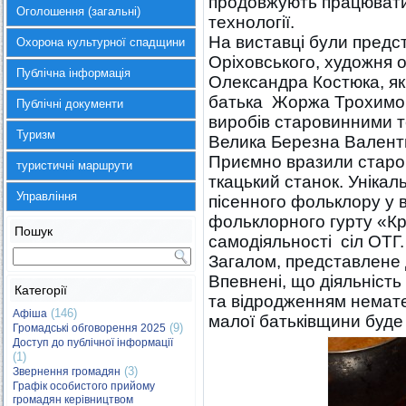
продовжують працювати 
Оголошення (загальні)
технології.
На виставці були предс
Охорона культурної спадщини
Оріховського, художня 
Публічна інформація
Олександра Костюка, як
батька Жоржа Трохимови
Публічні документи
виробів старовинними т
Туризм
Велика Березна Валент
Приємно вразили старов
туристичні маршрути
ткацький станок. Уніка
Управління
пісенного фольклору у 
фольклорного гурту «Кр
Пошук
самодіяльності сіл ОТГ.
Загалом, представлене 
Впевнені, що діяльніст
Категорії
та відродженням немате
(146)
Афіша
малої батьківщини буде
(9)
Громадські обговорення 2025
Доступ до публічної інформації
(1)
(3)
Звернення громадян
Графік особистого прийому
громадян керівництвом