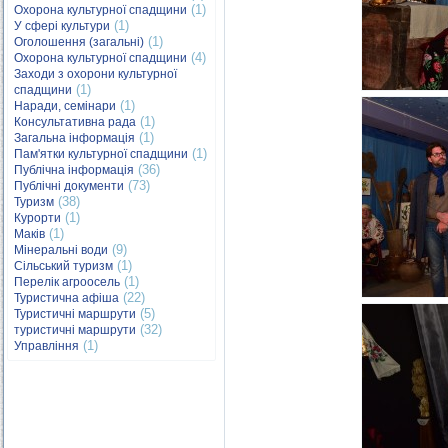
(1)
Охорона культурної спадщини
(1)
У сфері культури
(1)
Оголошення (загальні)
(4)
Охорона культурної спадщини
Заходи з охорони культурної
(1)
спадщини
(1)
Наради, семінари
(1)
Консультативна рада
(1)
Загальна інформація
(1)
Пам'ятки культурної спадщини
(36)
Публічна інформація
(73)
Публічні документи
(38)
Туризм
(1)
Курорти
(1)
Маків
(9)
Мінеральні води
(1)
Сільський туризм
(1)
Перелік агроосель
(22)
Туристична афіша
(5)
Туристичні маршрути
(32)
туристичні маршрути
(1)
Управління