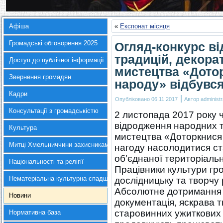
Афіша
«
Експонат місяця
Громадські обговорення 2025
Огляд-конкурс в
традицій, декора
Доступ до публічної інформації
мистецтва «Дотор
Звернення громадян
народу» відбувс
Кадри
|
Опубліковано
06.11.2017
Автор
administr
Консультації з громадськістю
2 листопада 2017 року 
відродження народних т
Культура
мистецтва «Доторкнися 
Митці Хмельниччини захисникам України
нагоду насолодитися ст
об’єднаної територіальн
Національності та релігії
Працівники культури гр
Нематеріальна культурна спадщина
дослідницьку та творчу 
Абсолютне дотримання 
Новини
документація, яскрава 
старовинних ужиткових р
Нормативна база