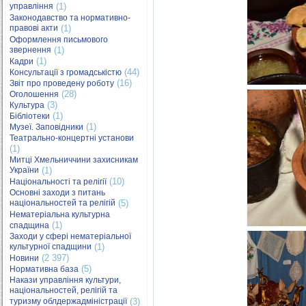
управління
(1)
Законодавство та нормативно-
правові акти
(1)
Оформлення письмового
звернення
(1)
(1)
Кадри
(44)
Консультації з громадськістю
(16)
Звіт про проведену роботу
(28)
Оголошення
(3)
Культура
(1)
Бібліотеки
(1)
Музеї. Заповідники
Театрально-концертні установи
(1)
Митці Хмельниччини захисникам
України
(1)
(10)
Національності та релігії
Основні заходи з питань
національностей та релігій
(5)
Нематеріальна культурна
(1)
спадщина
Заходи у сфері нематеріальної
культурної спадщини
(1)
(2 397)
Новини
(5)
Нормативна база
Накази управління культури,
національностей, релігій та
туризму облдержадміністрації
(3)