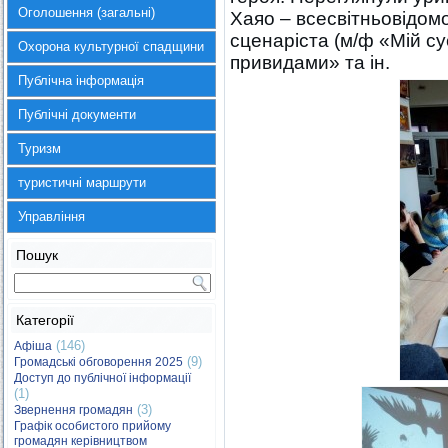
Оголошення (загальні)
Хаяо – всесвітньовідомо
сценаріста (м/ф «Мій су
Охорона культурної спадщини
привидами» та ін.
Публічна інформація
Публічні документи
Туризм
туристичні маршрути
Управління
Пошук
Категорії
(146)
Афіша
(9)
Громадські обговорення 2025
Доступ до публічної інформації
(1)
(3)
Звернення громадян
Графік особистого прийому
громадян керівництвом