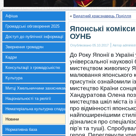
Афіша
«
Видатний краєзнавець Поділля
Громадські обговорення 2025
Японські комікси
ОУНБ
Доступ до публічної інформації
|
Опубліковано
05.10.2017
Автор
administr
Звернення громадян
До Року Японії в Україні
Кадри
універсальної наукової 
мистецтвом живопису Япо
Консультації з громадськістю
малювання японського ко
Культура
присутніх ознайомили із
мистецтво Країни сонця
Митці Хмельниччини захисникам України
Хандуратова Олена поз
Національності та релігії
мистецтва шкіл міста із 
про відмінності японськ
Нематеріальна культурна спадщина
найпоширенішими стиліс
Новини
дізналися про спеціаліз
пір’я та туші). Спробув
Нормативна база
героя. Переглянули ури