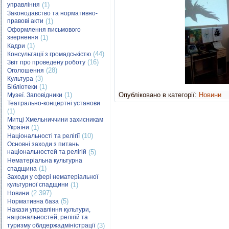
управління
(1)
Законодавство та нормативно-
правові акти
(1)
Оформлення письмового
звернення
(1)
(1)
Кадри
(44)
Консультації з громадськістю
(16)
Звіт про проведену роботу
(28)
Оголошення
(3)
Культура
(1)
Бібліотеки
(1)
Опубліковано в категорії:
Новини
Музеї. Заповідники
Театрально-концертні установи
(1)
Митці Хмельниччини захисникам
України
(1)
(10)
Національності та релігії
Основні заходи з питань
національностей та релігій
(5)
Нематеріальна культурна
(1)
спадщина
Заходи у сфері нематеріальної
культурної спадщини
(1)
(2 397)
Новини
(5)
Нормативна база
Накази управління культури,
національностей, релігій та
туризму облдержадміністрації
(3)