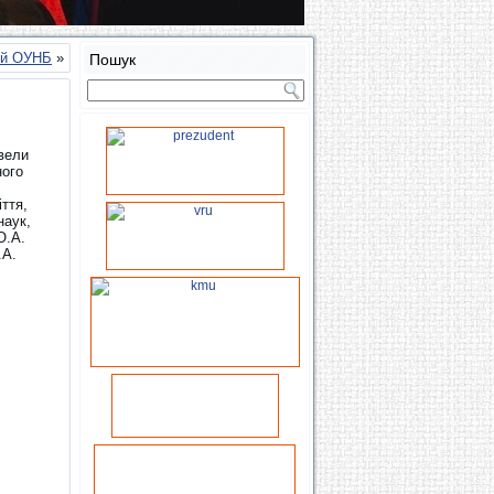
кій ОУНБ
»
Пошук
овели
ного
ття,
наук,
О.А.
.А.