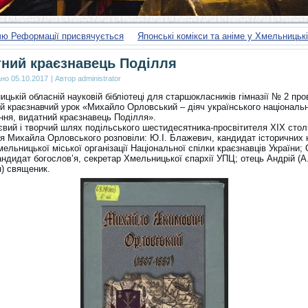
чю Реформації присвячується
Японські комікси та аніме у Хмельниць
ний краєзнавець Поділля
ано
05.10.2017
|
Автор
administrator
цькій обласній науковій бібліотеці для старшокласників гімназії № 2 пр
ий краєзнавчий урок «Михайло Орловський – діяч українського національ
ння, видатний краєзнавець Поділля».
євий і творчий шлях подільського шестидесятника-просвітителя XIX столі
ея Михайла Орловського розповіли: Ю.І. Блажевич, кандидат історичних 
ельницької міської організації Національної спілки краєзнавців України; 
ндидат богослов’я, секретар Хмельницької єпархії УПЦ; отець Андрій (А
) священик.