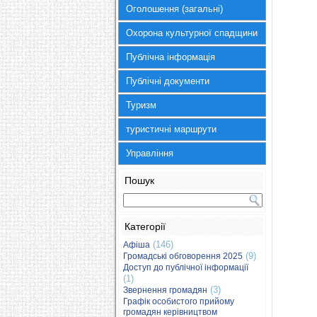
Оголошення (загальні)
Охорона культурної спадщини
Публічна інформація
Публічні документи
Туризм
туристичні маршрути
Управління
Пошук
Категорії
(146)
Афіша
(9)
Громадські обговорення 2025
Доступ до публічної інформації
(1)
(3)
Звернення громадян
Графік особистого прийому
громадян керівництвом