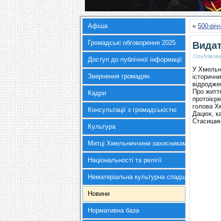
Афіша
«
500-річ
Громадські обговорення 2025
Видат
Опубліков
Доступ до публічної інформації
У Хмельни
Звернення громадян
історичн
відродже
Про житт
Кадри
протоієр
голова Хм
Консультації з громадськістю
Дацюк, ка
Стасишин
Культура
Митці Хмельниччини захисникам України
Національності та релігії
Нематеріальна культурна спадщина
Новини
Нормативна база