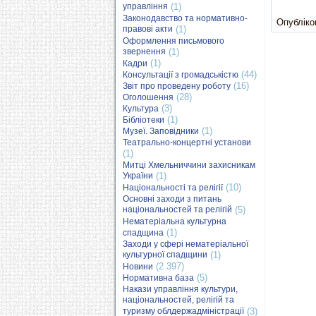
управління
(1)
Законодавство та нормативно-
Опубліков
правові акти
(1)
Оформлення письмового
звернення
(1)
(1)
Кадри
(44)
Консультації з громадськістю
(16)
Звіт про проведену роботу
(28)
Оголошення
(3)
Культура
(1)
Бібліотеки
(1)
Музеї. Заповідники
Театрально-концертні установи
(1)
Митці Хмельниччини захисникам
України
(1)
(10)
Національності та релігії
Основні заходи з питань
національностей та релігій
(5)
Нематеріальна культурна
(1)
спадщина
Заходи у сфері нематеріальної
культурної спадщини
(1)
(2 397)
Новини
(5)
Нормативна база
Накази управління культури,
національностей, релігій та
туризму облдержадміністрації
(3)