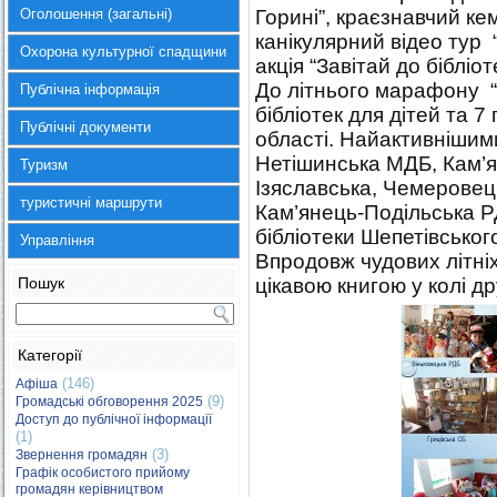
Оголошення (загальні)
Горині”, краєзнавчий ке
канікулярний відео тур
Охорона культурної спадщини
акція “Завітай до бібліоте
До літнього марафону 
Публічна інформація
бібліотек для дітей та 7
Публічні документи
області. Найактивнішими
Нетішинська МДБ, Кам’
Туризм
Ізяславська, Чемеровец
туристичні маршрути
Кам’янець-Подільська РД
бібліотеки Шепетівськог
Управління
Впродовж чудових літніх
Пошук
цікавою книгою у колі др
Категорії
(146)
Афіша
(9)
Громадські обговорення 2025
Доступ до публічної інформації
(1)
(3)
Звернення громадян
Графік особистого прийому
громадян керівництвом