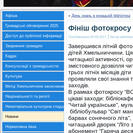
Афіша
«
День знань в юнацькій бібліотеці
Громадські обговорення 2025
Фініш фотокрос
Доступ до публічної інформації
|
Опубліковано
04.09.2017
Автор
administr
Завершився літній фото
Звернення громадян
дітей Хмельниччини. Ця
Кадри
читацької активності, о
змістовного дозвілля чи
Консультації з громадськістю
трьох літніх місяців ді
Культура
проявляли свої знання т
заходів.
Митці Хмельниччини захисникам України
В рамках фотокросу “B
Національності та релігії
цікаві заходи: бібліока
“Читай українське”, мул
Нематеріальна культурна спадщина
бібліобульвар “Світ ман
Новини
барвах сонячного літа”,
читацький дворик “Літо 
Нормативна база
абонемент “Гаряча десят