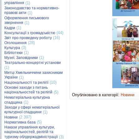
управління
(1)
Законодавство та нормативно-
правові акти
(1)
Оформлення письмового
звернення
(1)
(1)
Кадри
(44)
Консультації з громадськістю
(16)
Звіт про проведену роботу
(28)
Оголошення
(3)
Культура
(1)
Бібліотеки
(1)
Музеї. Заповідники
Театрально-концертні установи
(1)
Митці Хмельниччини захисникам
України
(1)
(10)
Національності та релігії
Основні заходи з питань
національностей та релігій
(5)
Опубліковано в категорії:
Новини
Нематеріальна культурна
(1)
спадщина
Заходи у сфері нематеріальної
культурної спадщини
(1)
(2 397)
Новини
(5)
Нормативна база
Накази управління культури,
національностей, релігій та
туризму облдержадміністрації
(3)