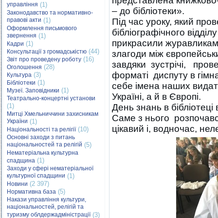
представлена книжково
управління
(1)
– до бібліотеки».
Законодавство та нормативно-
правові акти
(1)
Під час уроку, який про
Оформлення письмового
бібліографічного відділ
звернення
(1)
прикрасили журавликам
(1)
Кадри
(44)
Консультації з громадськістю
злагоди між європейсь
(16)
Звіт про проведену роботу
завдяки зустрічі, прове
(28)
Оголошення
форматі диспуту в гімн
(3)
Культура
(1)
Бібліотеки
себе імена наших видатн
(1)
Музеї. Заповідники
Україні, а й в Європі.
Театрально-концертні установи
(1)
День знань в бібліотец
Митці Хмельниччини захисникам
Саме з нього розпочався
України
(1)
цікавий і, водночас, нел
(10)
Національності та релігії
Основні заходи з питань
національностей та релігій
(5)
Нематеріальна культурна
(1)
спадщина
Заходи у сфері нематеріальної
культурної спадщини
(1)
(2 397)
Новини
(5)
Нормативна база
Накази управління культури,
національностей, релігій та
туризму облдержадміністрації
(3)