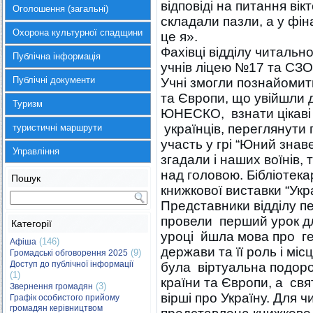
відповіді на питання ві
Оголошення (загальні)
складали пазли, а у фін
Охорона культурної спадщини
це я».
Фахівці відділу читальн
Публічна інформація
учнів ліцею №17 та СЗОШ
Публічні документи
Учні змогли познайомит
та Європи, що увійшли 
Туризм
ЮНЕСКО, взнати цікаві 
українців, переглянути 
туристичні маршрути
участь у грі “Юний знав
Управління
згадали і наших воїнів,
над головою. Бібліотека
Пошук
книжкової виставки “Укра
Представники відділу пе
провели перший урок 
Категорії
уроці йшла мова про ге
(146)
Афіша
держави та її роль і міс
(9)
Громадські обговорення 2025
Доступ до публічної інформації
була віртуальна подоро
(1)
країни та Європи, а свя
(3)
Звернення громадян
вірші про Україну. Для чи
Графік особистого прийому
громадян керівництвом