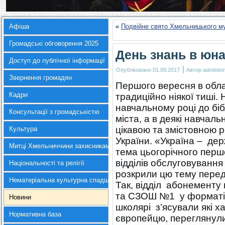
Афіша
«
Подвійне свято Хмельницького му
Громадські обговорення 2025
День знань в юна
Доступ до публічної інформації
|
Опубліковано
01.09.2017
Автор
administr
Звернення громадян
Першого вересня в обла
Кадри
традиційно ніякої тиші.
навчальному році до бібл
Консультації з громадськістю
міста, а в деякі навчаль
цікавою та змістовною 
Культура
України. «Україна – де
Митці Хмельниччини захисникам України
тема цьогорічного першо
відділів обслуговування
Національності та релігії
розкрили цю тему пере
Нематеріальна культурна спадщина
Так, відділ абонементу 
та СЗОШ №1 у форматі ін
Новини
школярі з’ясували які 
Нормативна база
європейцю, переглянули