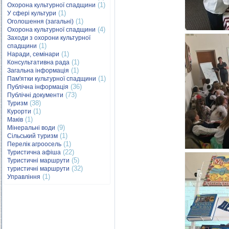
(1)
Охорона культурної спадщини
(1)
У сфері культури
(1)
Оголошення (загальні)
(4)
Охорона культурної спадщини
Заходи з охорони культурної
(1)
спадщини
(1)
Наради, семінари
(1)
Консультативна рада
(1)
Загальна інформація
(1)
Пам'ятки культурної спадщини
(36)
Публічна інформація
(73)
Публічні документи
(38)
Туризм
(1)
Курорти
(1)
Маків
(9)
Мінеральні води
(1)
Сільський туризм
(1)
Перелік агроосель
(22)
Туристична афіша
(5)
Туристичні маршрути
(32)
туристичні маршрути
(1)
Управління