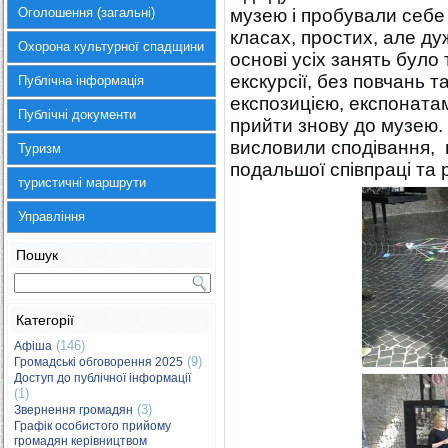
Оголошення (загальні)
музею і пробували себе
класах, простих, але д
Охорона культурної спадщини
основі усіх занять було 
екскурсії, без повчань т
Публічна інформація
експозицією, експоната
Публічні документи
прийти знову до музею. 
висловили сподівання, 
Туризм
подальшої співпраці та р
туристичні маршрути
Управління
Пошук
Категорії
(146)
Афіша
(9)
Громадські обговорення 2025
Доступ до публічної інформації
(1)
(3)
Звернення громадян
Графік особистого прийому
громадян керівництвом