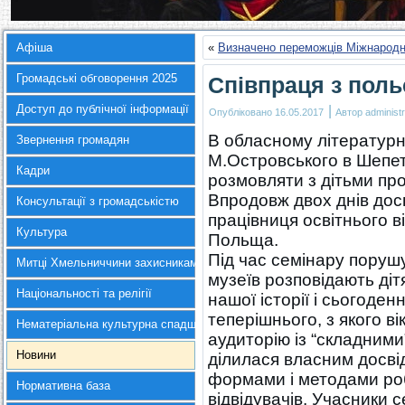
Афіша
«
Визначено переможців Міжнародн
Громадські обговорення 2025
Співпраця з пол
Доступ до публічної інформації
|
Опубліковано
16.05.2017
Автор
administr
В обласному літератур
Звернення громадян
М.Островського в Шепет
Кадри
розмовляти з дітьми про 
Впродовж двох днів дос
Консультації з громадськістю
працівниця освітнього в
Культура
Польща.
Під час семінару порушу
Митці Хмельниччини захисникам України
музеїв розповідають діт
Національності та релігії
нашої історії і сьогоден
теперішнього, з якого ві
Нематеріальна культурна спадщина
аудиторію із “складними
Новини
ділилася власним досві
формами і методами роб
Нормативна база
відвідувачів. Учасники с