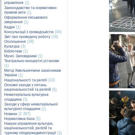
управління
(1)
Законодавство та нормативно-
правові акти
(1)
Оформлення письмового
звернення
(1)
(1)
Кадри
(44)
Консультації з громадськістю
(16)
Звіт про проведену роботу
(28)
Оголошення
(3)
Культура
(1)
Бібліотеки
(1)
Музеї. Заповідники
Театрально-концертні установи
(1)
Митці Хмельниччини захисникам
України
(1)
(10)
Національності та релігії
Основні заходи з питань
національностей та релігій
(5)
Нематеріальна культурна
(1)
спадщина
Заходи у сфері нематеріальної
культурної спадщини
(1)
(2 397)
Новини
(5)
Нормативна база
Накази управління культури,
національностей, релігій та
туризму облдержадміністрації
(3)