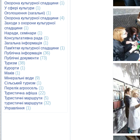
(1)
Охорона культурної спадщини
(1)
У сфері культури
(1)
Оголошення (загальні)
(4)
Охорона культурної спадщини
Заходи з охорони культурної
(1)
спадщини
(1)
Наради, семінари
(1)
Консультативна рада
(1)
Загальна інформація
(1)
Пам'ятки культурної спадщини
(36)
Публічна інформація
(73)
Публічні документи
(38)
Туризм
(1)
Курорти
(1)
Маків
(9)
Мінеральні води
(1)
Сільський туризм
(1)
Перелік агроосель
(22)
Туристична афіша
(5)
Туристичні маршрути
(32)
туристичні маршрути
(1)
Управління