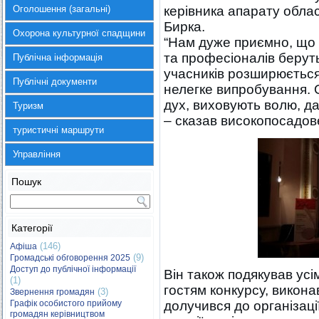
Оголошення (загальні)
керівника апарату облас
Бирка.
Охорона культурної спадщини
“Нам дуже приємно, що 
та професіоналів беруть
Публічна інформація
учасників розширюється
Публічні документи
нелегке випробування. 
дух, виховують волю, да
Туризм
– сказав високопосадов
туристичні маршрути
Управління
Пошук
Категорії
(146)
Афіша
(9)
Громадські обговорення 2025
Доступ до публічної інформації
Він також подякував ус
(1)
гостям конкурсу, викона
(3)
Звернення громадян
Графік особистого прийому
долучився до організаці
громадян керівництвом