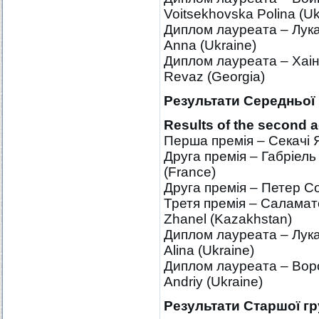
Voitsekhovska Polina (Uk
Диплом лауреата – Лука
Anna (Ukraine)
Диплом лауреата – Хаін
Revaz (Georgia)
Результати Середньої
Results of the
second
a
Перша премія – Cекачі 
Друга премія – Габріель
(France)
Друга премія – Петер Со
Третя премія – Саламат
Zhanel (Kazakhstan)
Диплом лауреата – Лука
Alina (Ukraine)
Диплом лауреата – Воро
Andriy (Ukraine)
Результати Старшої
гру