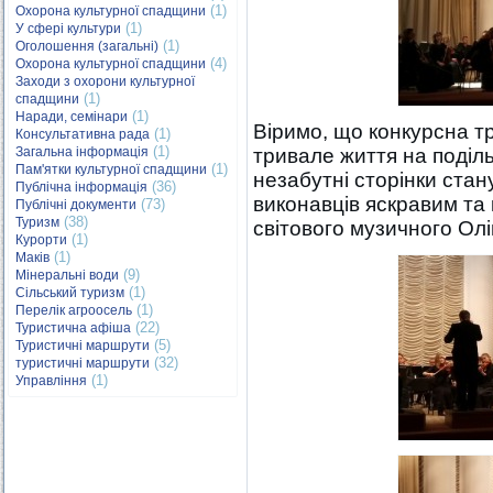
(1)
Охорона культурної спадщини
(1)
У сфері культури
(1)
Оголошення (загальні)
(4)
Охорона культурної спадщини
Заходи з охорони культурної
(1)
спадщини
(1)
Наради, семінари
Віримо, що конкурсна тр
(1)
Консультативна рада
(1)
Загальна інформація
тривале життя на подільс
(1)
Пам'ятки культурної спадщини
незабутні сторінки ста
(36)
Публічна інформація
виконавців яскравим та
(73)
Публічні документи
(38)
Туризм
світового музичного Олі
(1)
Курорти
(1)
Маків
(9)
Мінеральні води
(1)
Сільський туризм
(1)
Перелік агроосель
(22)
Туристична афіша
(5)
Туристичні маршрути
(32)
туристичні маршрути
(1)
Управління