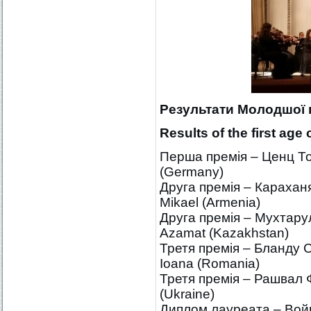
Результати
Молодшо
ї
Results of the first age
Перша премія – Ценц То
(Germany)
Друга премія – Карахан
Mikael (Armenia)
Друга премія – Мухтару
Azamat (Kazakhstan)
Третя премія – Бланду С
Ioana (Romania)
Третя премія – Рашвал Ф
(Ukraine)
Диплом лауреата – Войц