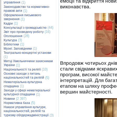
емоції та відкриття нов
управління
(1)
виконавства.
Законодавство та нормативно-
правові акти
(1)
Оформлення письмового
звернення
(1)
(1)
Кадри
(44)
Консультації з громадськістю
(16)
Звіт про проведену роботу
(28)
Оголошення
(3)
Культура
(1)
Бібліотеки
(1)
Музеї. Заповідники
Театрально-концертні установи
(1)
Митці Хмельниччини захисникам
Впродовж чотирьох днів
України
(1)
стали свідками яскравих
(10)
Національності та релігії
Основні заходи з питань
програм, високої майст
національностей та релігій
(5)
інтерпретацій. Для баг
Нематеріальна культурна
етапом на шляху профес
(1)
спадщина
Заходи у сфері нематеріальної
вершин майстерності.
культурної спадщини
(1)
(2 397)
Новини
(5)
Нормативна база
Накази управління культури,
національностей, релігій та
туризму облдержадміністрації
(3)