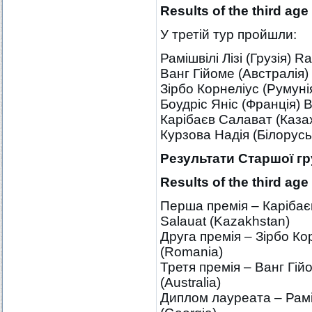
Results of the
third
age 
У третій тур пройшли:
Рамішвілі Лізі (Грузія) Ra
Ванг Гійоме (Австралія) 
Зірбо Корнеліус (Румунія
Боудріс Яніс (Франція) B
Карібаєв Салават (Казах
Курзова Надія (Білорусь
Результати Старшої
гру
Results of the
third
age 
Перша премія – Карібає
Salauat (Kazakhstan)
Друга премія – Зірбо Кор
(Romania)
Третя премія – Ванг Гій
(Australia)
Диплом лауреата – Рамішві