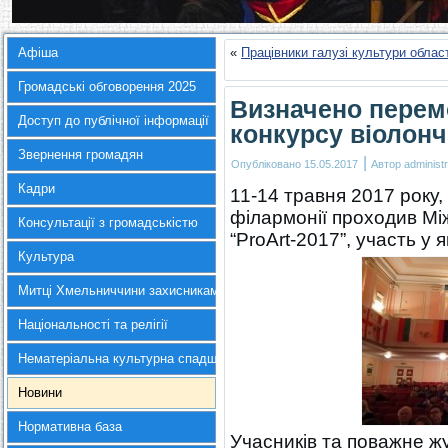
Афіша
«
Працівники галузі культури обла
Громадські обговорення 2025
Визначено перем
Доступ до публічної інформації
конкурсу віолонч
Звернення громадян
|
Опубліковано
15.05.2017
Автор
administr
Кадри
11-14 травня 2017 року, 
філармонії проходив Мі
Консультації з громадськістю
“ProArt-2017”, участь у 
Культура
Митці Хмельниччини захисникам України
Національності та релігії
Нематеріальна культурна спадщина
Новини
Нормативна база
Учасників та поважне жур