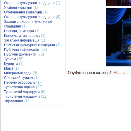
(1)
Охорона культурної спадщини
(1)
У сфері культури
(1)
Оголошення (загальні)
(4)
Охорона культурної спадщини
Заходи з охорони культурної
(1)
спадщини
(1)
Наради, семінари
(1)
Консультативна рада
(1)
Загальна інформація
(1)
Пам'ятки культурної спадщини
(36)
Публічна інформація
(73)
Публічні документи
(38)
Туризм
(1)
Курорти
(1)
Маків
Опубліковано в категорії:
Афіша
(9)
Мінеральні води
(1)
Сільський туризм
(1)
Перелік агроосель
(22)
Туристична афіша
(5)
Туристичні маршрути
(32)
туристичні маршрути
(1)
Управління