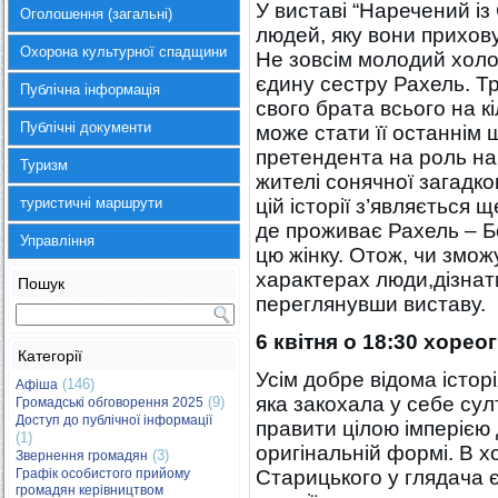
У виставі “Наречений із
Оголошення (загальні)
людей, яку вони прихов
Охорона культурної спадщини
Не зовсім молодий холо
єдину сестру Рахель. Т
Публічна інформація
свого брата всього на к
Публічні документи
може стати її останні
претендента на роль на
Туризм
жителі сонячної загадков
туристичні маршрути
цій історії з’являється
де проживає Рахель – Бе
Управління
цю жінку. Отож, чи змож
характерах люди,дізна
Пошук
переглянувши виставу.
6 квітня о 18:30 хоре
Категорії
Усім добре відома істор
(146)
Афіша
яка закохала у себе су
(9)
Громадські обговорення 2025
Доступ до публічної інформації
правити цілою імперією д
(1)
оригінальній формі. В х
(3)
Звернення громадян
Графік особистого прийому
Старицького у глядача 
громадян керівництвом