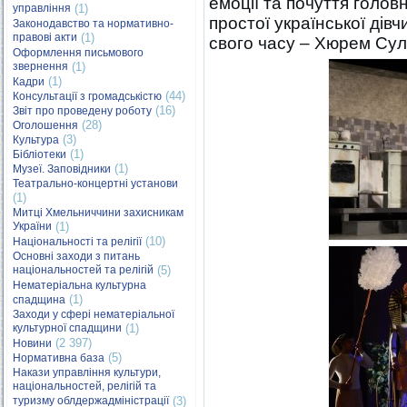
емоції та почуття головн
управління
(1)
простої української дів
Законодавство та нормативно-
правові акти
(1)
свого часу – Хюрем Су
Оформлення письмового
звернення
(1)
(1)
Кадри
(44)
Консультації з громадськістю
(16)
Звіт про проведену роботу
(28)
Оголошення
(3)
Культура
(1)
Бібліотеки
(1)
Музеї. Заповідники
Театрально-концертні установи
(1)
Митці Хмельниччини захисникам
України
(1)
(10)
Національності та релігії
Основні заходи з питань
національностей та релігій
(5)
Нематеріальна культурна
(1)
спадщина
Заходи у сфері нематеріальної
культурної спадщини
(1)
(2 397)
Новини
(5)
Нормативна база
Накази управління культури,
національностей, релігій та
туризму облдержадміністрації
(3)