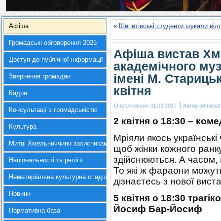
Афіша
«
Шепетівські студенти шукали відп
Громадські обговорення 2025
Афіша вистав Хм
Доступ до публічної інформації
академічного му
імені М. Старицьк
Звернення громадян
квітня
Кадри
|
Опубліковано
31.03.2017
Автор
administr
Консультації з громадськістю
2 квітня о 18:30 –
коме
Культура
Мріяли якось українські 
Митці Хмельниччини захисникам України
щоб жінки кожного ранку
здійснюються. А часом, 
Національності та релігії
То які ж фараони можут
Нематеріальна культурна спадщина
дізнаєтесь з нової вист
Новини
5 квітня о 18:30
трагік
Йосиф Бар-Йосиф
Нормативна база