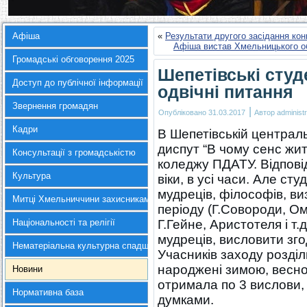
Афіша
«
Результати другого засідання кон
Афіша вистав Хмельницького о
Громадські обговорення 2025
Шепетівські студ
Доступ до публічної інформації
одвічні питання
Звернення громадян
|
Опубліковано
31.03.2017
Автор
administr
Кадри
В Шепетівській централь
диспут “В чому сенс жит
Консультації з громадськістю
коледжу ПДАТУ. Відпові
Культура
віки, в усі часи. Але ст
мудреців, філософів, ви
Митці Хмельниччини захисникам України
періоду (Г.Совороди, О
Національності та релігії
Г.Гейне, Аристотеля і т.
мудреців, висловити зго
Нематеріальна культурна спадщина
Учасників заходу розділ
народжені зимою, весною
Новини
отримала по 3 вислови,
Нормативна база
думками.