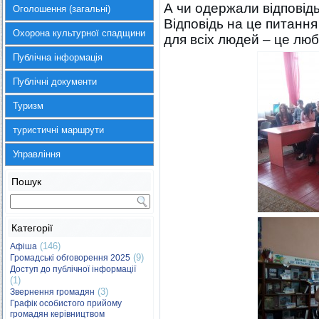
А чи одержали відповідь
Оголошення (загальні)
Відповідь на це питання
Охорона культурної спадщини
для всіх людей – це люб
Публічна інформація
Публічні документи
Туризм
туристичні маршрути
Управління
Пошук
Категорії
(146)
Афіша
(9)
Громадські обговорення 2025
Доступ до публічної інформації
(1)
(3)
Звернення громадян
Графік особистого прийому
громадян керівництвом