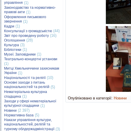
управління
(1)
Законодавство та нормативно-
правові акти
(1)
Оформлення письмового
звернення
(1)
(1)
Кадри
(44)
Консультації з громадськістю
(16)
Звіт про проведену роботу
(28)
Оголошення
(3)
Культура
(1)
Бібліотеки
(1)
Музеї. Заповідники
Театрально-концертні установи
(1)
Митці Хмельниччини захисникам
України
(1)
(10)
Національності та релігії
Основні заходи з питань
національностей та релігій
(5)
Нематеріальна культурна
(1)
спадщина
Опубліковано в категорії:
Новини
Заходи у сфері нематеріальної
культурної спадщини
(1)
(2 397)
Новини
(5)
Нормативна база
Накази управління культури,
національностей, релігій та
туризму облдержадміністрації
(3)