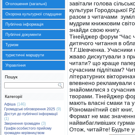
завітали голова сільсько
Оголошення (загальні)
культури Городоцької Р
Охорона культурної спадщини
разом з читачами зуміл
мудрим книжковим світо
Публічна інформація
знайди свою книгу.
Публічні документи
Тінейджер форум “Час ч
дитячого читання в облас
Туризм
Т.Г.Шевченка. Учасники 
туристичні маршрути
жваво дискутували з пр
читати? що краще папер
Управління
сучасним підліткам? Чит
літературних вікторина
Пошук
впевнено рекламували с
знайомилися з сучасни
творами. Тінейджер фору
Категорії
мають власні смаки та у
(146)
Афіша
Різноманітний світ книг
(9)
Громадські обговорення 2025
Доступ до публічної інформації
Формат не має значення!
(1)
найвибагливіших гурман
(3)
Звернення громадян
Графік особистого прийому
Отож, читайте! Будьте 
громадян керівництвом