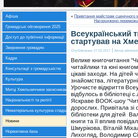
Афіша
«
Привітання майстрам сценічного 
Нагороджено переможці
Громадські обговорення 2025
Всеукраїнський 
Доступ до публічної інформації
стартував на Хм
Звернення громадян
|
Опубліковано
27.03.2017
Автор
administr
Кадри
Велике книгочитання “Чи
читайлики та юні книго
Консультації з громадськістю
цікаві заходи. На дітей 
Культура
знайомства, літературні 
Урочисте відкриття Все
Митці Хмельниччини захисникам України
відбулось в бібліотеці 
Національності та релігії
Яскраве BOOK-шоу “Чита
дорослих. Привітала зі 
Нематеріальна культурна спадщина
бібліотеки для дітей В
книги та її вплив повід
Новини
Шмурікова, Віталій Міх
Нормативна база
Лихогляд, Володимир Сі