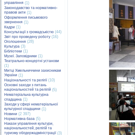
управління
(1)
Законодавство та нормативно-
правові акти
(1)
Оформлення письмового
звернення
(1)
(1)
Кадри
(44)
Консультації з громадськістю
(16)
Звіт про проведену роботу
(28)
Оголошення
(3)
Культура
(1)
Бібліотеки
(1)
Музеї. Заповідники
Театрально-концертні установи
(1)
Митці Хмельниччини захисникам
України
(1)
(10)
Національності та релігії
Основні заходи з питань
національностей та релігій
(5)
Нематеріальна культурна
(1)
спадщина
Заходи у сфері нематеріальної
культурної спадщини
(1)
(2 397)
Новини
(5)
Нормативна база
Накази управління культури,
національностей, релігій та
туризму облдержадміністрації
(3)