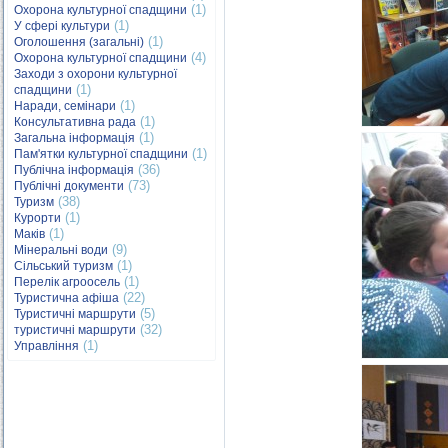
(1)
Охорона культурної спадщини
(1)
У сфері культури
(1)
Оголошення (загальні)
(4)
Охорона культурної спадщини
Заходи з охорони культурної
(1)
спадщини
(1)
Наради, семінари
(1)
Консультативна рада
(1)
Загальна інформація
(1)
Пам'ятки культурної спадщини
(36)
Публічна інформація
(73)
Публічні документи
(38)
Туризм
(1)
Курорти
(1)
Маків
(9)
Мінеральні води
(1)
Сільський туризм
(1)
Перелік агроосель
(22)
Туристична афіша
(5)
Туристичні маршрути
(32)
туристичні маршрути
(1)
Управління