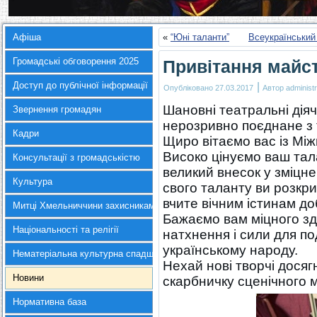
Афіша
«
“Юні таланти”
Всеукраїнський
Громадські обговорення 2025
Привітання майс
Доступ до публічної інформації
|
Опубліковано
27.03.2017
Автор
administr
Шановні театральні діячі
Звернення громадян
нерозривно поєднане з
Кадри
Щиро вітаємо вас із Мі
Високо цінуємо ваш тал
Консультації з громадськістю
великий внесок у зміцн
Культура
свого таланту ви розкри
вчите вічним істинам до
Митці Хмельниччини захисникам України
Бажаємо вам міцного зд
Національності та релігії
натхнення і сили для п
українському народу.
Нематеріальна культурна спадщина
Нехай нові творчі досяг
Новини
скарбничку сценічного 
Нормативна база