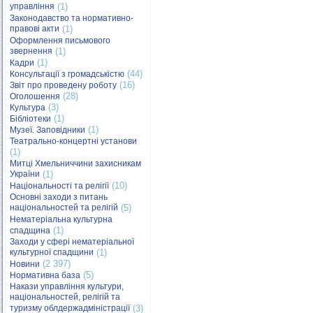
управління
(1)
Законодавство та нормативно-
правові акти
(1)
Оформлення письмового
звернення
(1)
(1)
Кадри
(44)
Консультації з громадськістю
(16)
Звіт про проведену роботу
(28)
Оголошення
(3)
Культура
(1)
Бібліотеки
(1)
Музеї. Заповідники
Театрально-концертні установи
(1)
Митці Хмельниччини захисникам
України
(1)
(10)
Національності та релігії
Основні заходи з питань
національностей та релігій
(5)
Нематеріальна культурна
(1)
спадщина
Заходи у сфері нематеріальної
культурної спадщини
(1)
(2 397)
Новини
(5)
Нормативна база
Накази управління культури,
національностей, релігій та
туризму облдержадміністрації
(3)