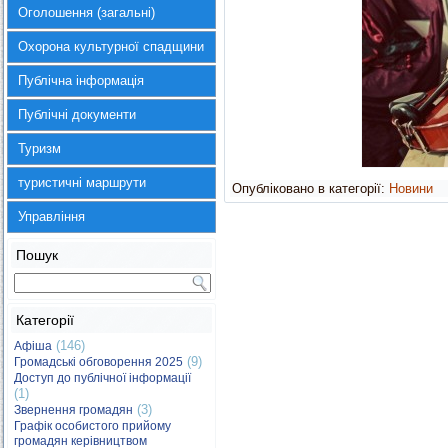
Оголошення (загальні)
Охорона культурної спадщини
Публічна інформація
Публічні документи
Туризм
туристичні маршрути
Опубліковано в категорії:
Новини
Управління
Пошук
Категорії
(146)
Афіша
(9)
Громадські обговорення 2025
Доступ до публічної інформації
(1)
(3)
Звернення громадян
Графік особистого прийому
громадян керівництвом