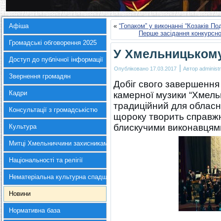
Афіша
«
“Гопаком” у виконанні “Козаків П
Перше засідання конкурсно
Громадські обговорення 2025
У Хмельницькому
Доступ до публічної інформації
|
Опубліковано
17.03.2017
Автор
administr
Звернення громадян
Добіг свого завершення
Кадри
камерної музики “Хмель
традиційний для обласн
Консультації з громадськістю
щороку творить справжн
блискучими виконавцями
Культура
Митці Хмельниччини захисникам України
Національності та релігії
Нематеріальна культурна спадщина
Новини
Нормативна база