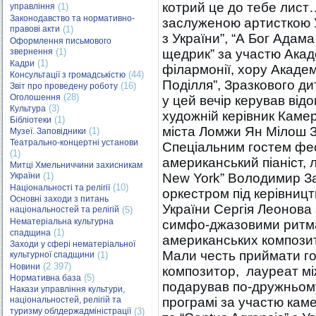
котрий це до тебе лист
управління
(1)
Законодавство та нормативно-
заслуженою артисткою У
правові акти
(1)
з України”, “А Бог Ада
Оформлення письмового
звернення
(1)
щедрик” за участю Акад
(1)
Кадри
філармонії, хору Академ
(44)
Консультації з громадськістю
Поділля”, Зразкового дит
(16)
Звіт про проведену роботу
(28)
Оголошення
у цей вечір керував від
(3)
Культура
художній керівник Камер
(1)
Бібліотеки
міста Ломжи Ян Мілош 
(1)
Музеї. Заповідники
Театрально-концертні установи
Спеціальним гостем фе
(1)
американський піаніст, ла
Митці Хмельниччини захисникам
України
(1)
New York” Володимир За
(10)
Національності та релігії
оркестром під керівниц
Основні заходи з питань
України Сергія Леонов
національностей та релігій
(5)
Нематеріальна культурна
симфо-джазовими ритм
(1)
спадщина
американських композит
Заходи у сфері нематеріальної
Мали честь приймати го
культурної спадщини
(1)
(2 397)
Новини
композитор, лауреат мі
(5)
Нормативна база
подарував по-дружньому
Накази управління культури,
національностей, релігій та
програмі за участю камер
туризму облдержадміністрації
(3)