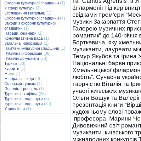
та “Cantus Agrensis” з 
(1)
Охорона культурної спадщини
філармонії під керівни
(1)
У сфері культури
(1)
Оголошення (загальні)
свідками прем’єри “Мес
(4)
Охорона культурної спадщини
музики Закарпаття Сте
Заходи з охорони культурної
Галерею музичних присв
(1)
спадщини
(1)
Наради, семінари
романтик” до 140-річчя 
(1)
Консультативна рада
Борткевича, яку хмельн
(1)
Загальна інформація
(1)
музиканти, лауреати мі
Пам'ятки культурної спадщини
(36)
Публічна інформація
Темур Якубов та Ірина 
(73)
Публічні документи
Національні барви прик
(38)
Туризм
(1)
Курорти
Хмельницької філармоні
(1)
Маків
любіть”. Сучасна украї
(9)
Мінеральні води
творчістю Віталія та Іри
(1)
Сільський туризм
(1)
Перелік агроосель
участі київських музика
(22)
Туристична афіша
Ольги Ващук та Валерії 
(5)
Туристичні маршрути
(32)
презентація книги “Вірші
туристичні маршрути
(1)
Управління
художньому слові поваж
професора Марини Чер
Дивовижний світ романт
музиканти київського трі
міжнародних конкурсів 