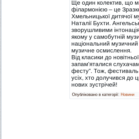
Ще один колектив, що м
філармонією – це Зразко
Хмельницької дитячої м
Наталії Бухти. Ангельс
зворушливими інтонація
якому у самобутній муз
національний музичний 
музичне осмислення.
Від класики до новітньо
запам’яталися слухачам
фесту”. Тож, фестиваль 
усіх, хто долучився до
нових зустрічей!
Опубліковано в категорії:
Новини