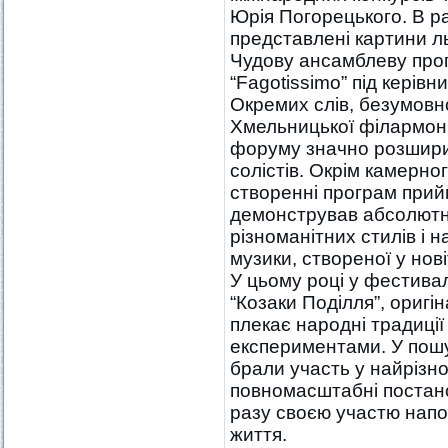
Юрія Погорецького. В р
представлені картини ль
Чудову ансамблеву прог
“Fagotissimo” під керівн
Окремих слів, безумовн
Хмельницької філармоні
форуму значно розширили
солістів. Окрім камерно
створенні програм прий
демонстрував абсолютну
різноманітних стилів і н
музики, створеної у нов
У цьому році у фестива
“Козаки Поділля”, ориг
плекає народні традиці
експериментами. У пош
брали участь у найрізно
повномасштабні постано
разу своєю участю напо
життя.