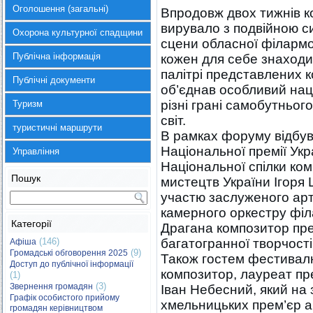
Оголошення (загальні)
Впродовж двох тижнів 
вирувало з подвійною с
Охорона культурної спадщини
сцени обласної філармон
Публічна інформація
кожен для себе знаходи
палітрі представлених к
Публічні документи
об’єднав особливий нац
різні грані самобутньог
Туризм
світ.
туристичні маршрути
В рамках форуму відбув
Національної премії Укр
Управління
Національної спілки ком
Пошук
мистецтв України Ігоря 
участю заслуженого ар
камерного оркестру філ
Категорії
Драгана композитор пре
(146)
багатогранної творчості
Афіша
(9)
Громадські обговорення 2025
Також гостем фестивалю
Доступ до публічної інформації
композитор, лауреат пре
(1)
(3)
Звернення громадян
Іван Небесний, який на 
Графік особистого прийому
хмельницьких прем’єр а
громадян керівництвом