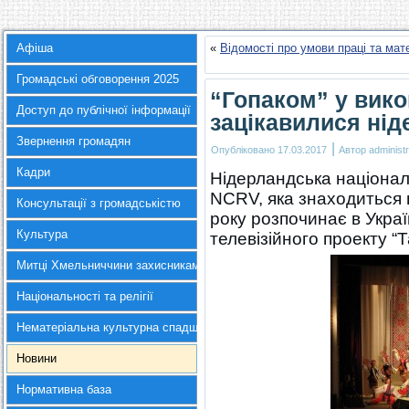
Афіша
«
Відомості про умови праці та ма
Громадські обговорення 2025
“Гопаком” у вико
Доступ до публічної інформації
зацікавилися нід
Звернення громадян
|
Опубліковано
17.03.2017
Автор
administr
Кадри
Нідерландська націона
NCRV, яка знаходиться в
Консультації з громадськістю
року розпочинає в Укра
Культура
телевізійного проекту “Т
Митці Хмельниччини захисникам України
Національності та релігії
Нематеріальна культурна спадщина
Новини
Нормативна база