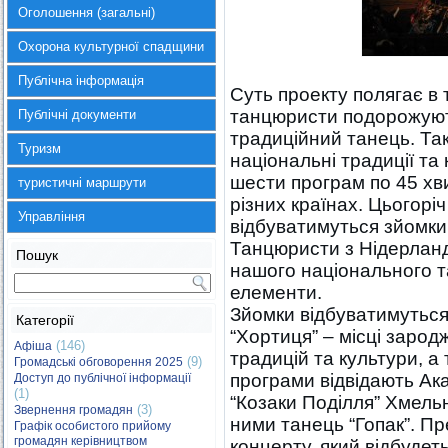
Оголошення (загальні)
Охорона культурної спадщини
Публічна інформація
Суть проекту полягає в 
танцюристи подорожуют
Публічні документи
традиційний танець. Та
Туризм
національні традиції та
шести програм по 45 хв
туристичні маршрути
різних країнах. Цьогоріч
Управління
відбуватимуться зйомки
Танцюристи з Нідерланд
Пошук
нашого національного та
елементи.
Зйомки відбуватимуться
Категорії
“Хортиця” – місці зарод
(146)
Афіша
традицій та культури, а
(9)
Громадські обговорення 2025
програми відвідають Ака
Доступ до публічної інформації
(1)
“Козаки Поділля” Хмельн
(3)
Звернення громадян
ними танець “Гопак”. Пр
Графік особистого прийому
громадян керівництвом
концерту, який відбудет