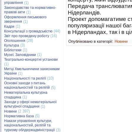
управління
(1)
Передача транслюватим
Законодавство та нормативно-
Нідерландів.
правові акти
(1)
Оформлення письмового
Проект допомагатиме ст
звернення
(1)
популяризації нашої баг
(1)
Кадри
(44)
в Нідерландах, так і в ц
Консультації з громадськістю
(16)
Звіт про проведену роботу
(28)
Оголошення
Опубліковано в категорії:
Новини
(3)
Культура
(1)
Бібліотеки
(1)
Музеї. Заповідники
Театрально-концертні установи
(1)
Митці Хмельниччини захисникам
України
(1)
(10)
Національності та релігії
Основні заходи з питань
національностей та релігій
(5)
Нематеріальна культурна
(1)
спадщина
Заходи у сфері нематеріальної
культурної спадщини
(1)
(2 397)
Новини
(5)
Нормативна база
Накази управління культури,
національностей, релігій та
туризму облдержадміністрації
(3)