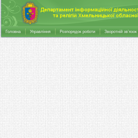
Головна
Управління
Розпорядок роботи
Зворотній зв’язок