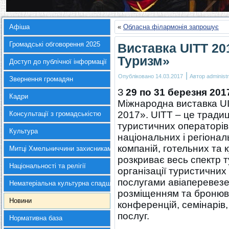
Афіша
«
Обласна філармонія запрошує
Громадські обговорення 2025
Виставка UITT 20
Туризм»
Доступ до публічної інформації
|
Опубліковано
14.03.2017
Автор
administr
Звернення громадян
З
29 по 31 березня 20
Кадри
Міжнародна виставка U
2017». UITT – це традиц
Консультації з громадськістю
туристичних операторів,
Культура
національних і регіонал
компаній, готельних та 
Митці Хмельниччини захисникам України
розкриває весь спектр 
Національності та релігії
організації туристичних п
послугами авіаперевезе
Нематеріальна культурна спадщина
розміщенням та бронюва
Новини
конференцій, семінарів,
послуг.
Нормативна база