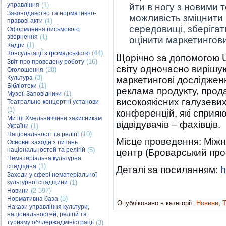
управління
(1)
йти в ногу з новими 
Законодавство та нормативно-
можливість зміцнити
правові акти
(1)
середовищі, зберігат
Оформлення письмового
звернення
(1)
оцінити маркетингови
(1)
Кадри
(44)
Консультації з громадськістю
Щорічно за допомогою U
(16)
Звіт про проведену роботу
світу одночасно вирішую
(28)
Оголошення
(3)
Культура
маркетингові досліджен
(1)
Бібліотеки
реклама продукту, прод
(1)
Музеї. Заповідники
високоякісних галузевих
Театрально-концертні установи
(1)
конференцій, які сприя
Митці Хмельниччини захисникам
відвідувачів – фахівців.
України
(1)
(10)
Національності та релігії
Місце проведення: Між
Основні заходи з питань
національностей та релігій
(5)
центр
(Броварський прос
Нематеріальна культурна
(1)
спадщина
Деталі за посиланням:
h
Заходи у сфері нематеріальної
культурної спадщини
(1)
(2 397)
Новини
(5)
Нормативна база
Опубліковано в категорії:
Новини
,
Т
Накази управління культури,
національностей, релігій та
туризму облдержадміністрації
(3)