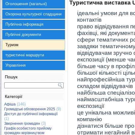
Туристична виставка
Оголошення (загальні)
ідеальні умови для в
Охорона культурної спадщини
контактів
Публічна інформація
право відвідування п
фахівці, які докумен
Публічні документи
сфери тематичних ро
Туризм
завдяки тематичному
відвідувачам зручно 
туристичні маршрути
експозиції (менше ча
Управління
більше часу в профіл
більшої кількості ціл
Пошук
найпрофесійніша тур
складом відвідувачів
найбільша спеціалізо
Категорії
наймасштабніша тури
(146)
Афіша
експозиції
(9)
Громадські обговорення 2025
це унікальна можливі
Доступ до публічної інформації
компанію
(1)
(3)
Звернення громадян
дізнатися більше про 
Графік особистого прийому
отримати негайний ві
громадян керівництвом