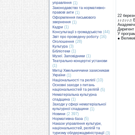
управління
(1)
Законодавство та нормативно-
правові акти
(1)
22 березн
Оформлення письмового
♪♪♫♪♪♫ 
звернення
(1)
Академіч
(1)
Кадри
Диригент 
(44)
Консультації з громадськістю
У програ
(16)
Звіт про проведену роботу
● Велики
(28)
Оголошення
(3)
Культура
(1)
Бібліотеки
(1)
Музеї. Заповідники
Театрально-концертні установи
(1)
Митці Хмельниччини захисникам
України
(1)
(10)
Національності та релігії
Основні заходи з питань
національностей та релігій
(5)
Нематеріальна культурна
(1)
спадщина
Заходи у сфері нематеріальної
культурної спадщини
(1)
(2 397)
Новини
(5)
Нормативна база
Накази управління культури,
національностей, релігій та
туризму облдержадміністрації
(3)