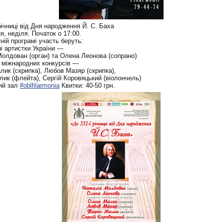
річниці від Дня народження Й. С. Баха
я, неділя. Початок о 17:00.
ній програмі участь беруть:
і артистки України —
Молдован (орган) та Олена Леонова (сопрано)
 міжнародних конкурсів —
лик (скрипка), Любов Мазяр (скрипка),
лик (флейта), Сергій Коровяцький (віолончель)
ий зал
#oblfilarmonia
Квитки: 40-50 грн.