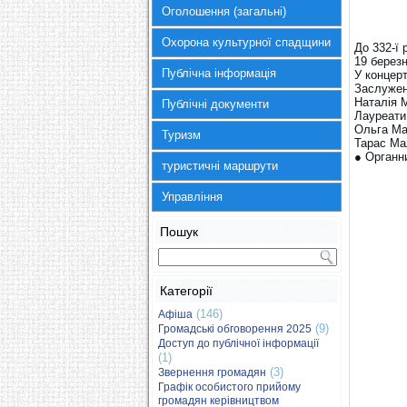
Оголошення (загальні)
Охорона культурної спадщини
До 332-ї 
19 березн
Публічна інформація
У концерт
Заслужен
Наталія 
Публічні документи
Лауреати
Ольга Ма
Туризм
Тарас Ма
● Органн
туристичні маршрути
Управління
Пошук
Категорії
(146)
Афіша
(9)
Громадські обговорення 2025
Доступ до публічної інформації
(1)
(3)
Звернення громадян
Графік особистого прийому
громадян керівництвом