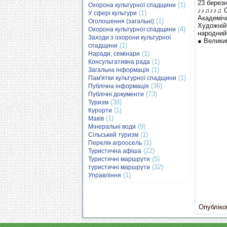
23 березн
(1)
Охорона культурної спадщини
♪♪♫♪♪♫ 
(1)
У сфері культури
Академічн
(1)
Оголошення (загальні)
Художній
(4)
Охорона культурної спадщини
народний
Заходи з охорони культурної
● Велики
(1)
спадщини
(1)
Наради, семінари
(1)
Консультативна рада
(1)
Загальна інформація
(1)
Пам'ятки культурної спадщини
(36)
Публічна інформація
(73)
Публічні документи
(38)
Туризм
(1)
Курорти
(1)
Маків
(9)
Мінеральні води
(1)
Сільський туризм
(1)
Перелік агроосель
(22)
Туристична афіша
(5)
Туристичні маршрути
(32)
туристичні маршрути
(1)
Управління
Опубліков