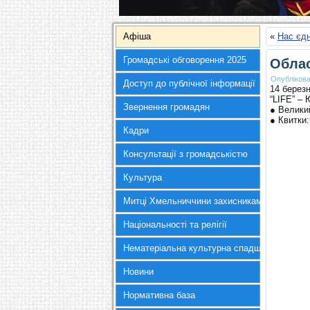
Афіша
«
Нас єд
Громадські обговорення 2025
Облас
Опубліков
Доступ до публічної інформації
14 березн
“LIFE” –
Звернення громадян
● Велики
● Квитки:
Кадри
Консультації з громадськістю
Культура
Митці Хмельниччини захисникам України
Національності та релігії
Нематеріальна культурна спадщина
Новини
Нормативна база