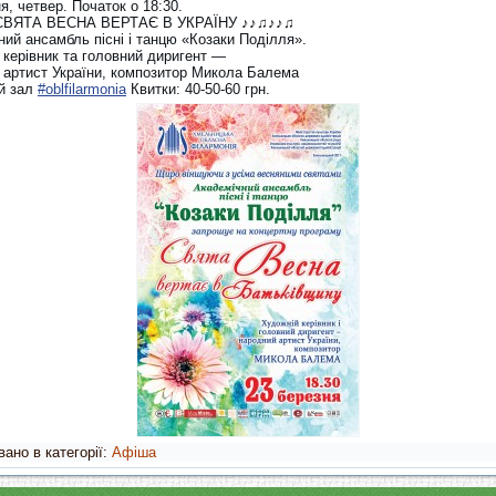
я, четвер. Початок о 18:30.
СВЯТА ВЕСНА ВЕРТАЄ В УКРАЇНУ ♪♪♫♪♪♫
ий ансамбль пісні і танцю «Козаки Поділля».
 керівник та головний диригент —
 артист України, композитор Микола Балема
й зал
#oblfilarmonia
Квитки: 40-50-60 грн.
ано в категорії:
Афіша