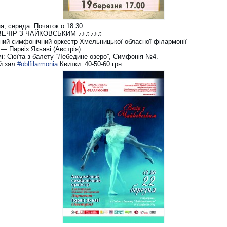
я, середа. Початок о 18:30.
ВЕЧІР З ЧАЙКОВСЬКИМ ♪♪♫♪♪♫
ний симфонічний оркестр Хмельницької обласної філармонії
— Парвіз Яхьяві (Австрія)
мі: Сюїта з балету “Лебедине озеро”, Симфонія №4.
й зал
#oblfilarmonia
Квитки: 40-50-60 грн.