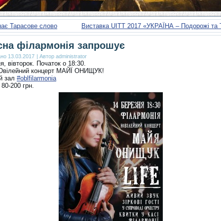
нає Тарасове слово
Виставка UITT 2017 «УКРАЇНА – Подорожі та 
на філармонія запрошує
ано
13.03.2017
|
Автор
administrator
я, вівторок. Початок о 18:30.
 Ювілейний концерт МАЙЇ ОНИЩУК!
й зал
#oblfilarmonia
 80-200 грн.