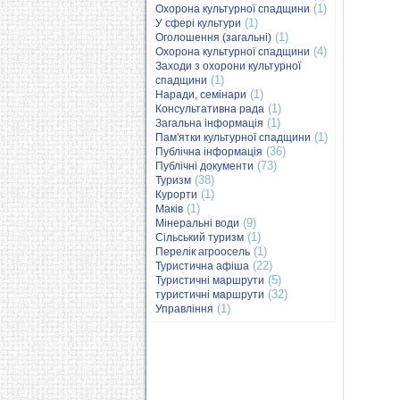
(1)
Охорона культурної спадщини
(1)
У сфері культури
(1)
Оголошення (загальні)
(4)
Охорона культурної спадщини
Заходи з охорони культурної
(1)
спадщини
(1)
Наради, семінари
(1)
Консультативна рада
(1)
Загальна інформація
(1)
Пам'ятки культурної спадщини
(36)
Публічна інформація
(73)
Публічні документи
(38)
Туризм
(1)
Курорти
(1)
Маків
(9)
Мінеральні води
(1)
Сільський туризм
(1)
Перелік агроосель
(22)
Туристична афіша
(5)
Туристичні маршрути
(32)
туристичні маршрути
(1)
Управління