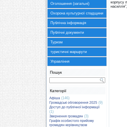
корпусу п
Оголошення (загальні)
насилля”
Охорона культурної спадщини
Публічна інформація
Публічні документи
Туризм
туристичні маршрути
Управління
Пошук
Категорії
(146)
Афіша
(9)
Громадські обговорення 2025
Доступ до публічної інформації
(1)
(3)
Звернення громадян
Графік особистого прийому
громадян керівництвом