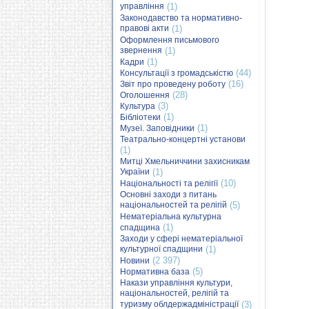
управління
(1)
Законодавство та нормативно-
правові акти
(1)
Оформлення письмового
звернення
(1)
(1)
Кадри
(44)
Консультації з громадськістю
(16)
Звіт про проведену роботу
(28)
Оголошення
(3)
Культура
(1)
Бібліотеки
(1)
Музеї. Заповідники
Театрально-концертні установи
(1)
Митці Хмельниччини захисникам
України
(1)
(10)
Національності та релігії
Основні заходи з питань
національностей та релігій
(5)
Нематеріальна культурна
(1)
спадщина
Заходи у сфері нематеріальної
культурної спадщини
(1)
(2 397)
Новини
(5)
Нормативна база
Накази управління культури,
національностей, релігій та
туризму облдержадміністрації
(3)