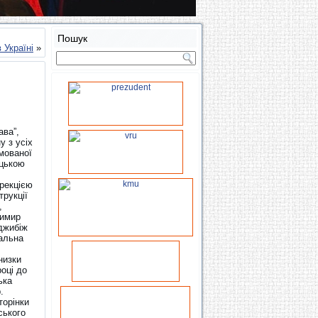
Пошук
 Україні
»
ава”,
у з усіх
мованої
ицькою
ирекцією
трукції
,
димир
джибіж
еальна
низки
році до
ька
.
торінки
ського