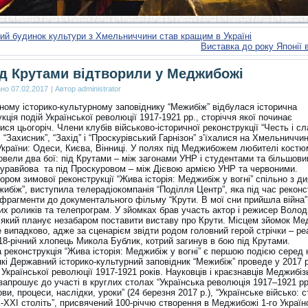
ий будинок культури з Хмельниччини став кращим в Україні
Виставка до року Японії в
ід Крутами відтворили у Меджибожі
ано
07.02.2017
|
Автор
administrator
ному історико-культурному заповіднику “Межибіж” відбулася історична
кція подій Української революції 1917-1921 рр., сторіччя якої починає
ися цьогоріч. Члени клубів військово-історичної реконструкції “Честь і сл
, “Захисник”, “Захід” і “Проскурівський Гарнізон” з’їхалися на Хмельниччин
 України: Одеси, Києва, Вінниці. У полях під Меджибожем любителі костю
ровели два бої: під Крутами – між загонами УНР і студентами та більшов
уравйова та під Проскуровом – між Дієвою армією УНР та червоними.
ором зимової реконструкції “Жива історія: Меджибіж у вогні” спільно з д
ибіж”, виступила телерадіокомпанія “Поділля Центр”, яка під час реконс
 фрагменти до документального фільму “Крути. В мої сни прийшла війна”
их роликів та телепрограм. У зйомках брав участь актор і режисер Воло
 який планує незабаром поставити виставу про Крути. Місцем зйомок Ме
 випадково, адже за сценарієм звідти родом головний герой стрічки – р
18-річний хлопець Микола Бублик, котрий загинув в бою під Крутами.
 реконструкція “Жива історія: Меджибіж у вогні” є першою подією серед 
які Державний історико-культурний заповідник “Межибіж” проведе у 2017 
 Української революції 1917-1921 років. Науковців і краєзнавців Меджибіз
запрошує до участі в круглих столах “Українська революція 1917–1921 рр
и, процеси, наслідки, уроки” (24 березня 2017 р.), “Українське військо: с
X-XXI століть”, присвячений 100-річчю створення в Меджибожі 1-го Україн