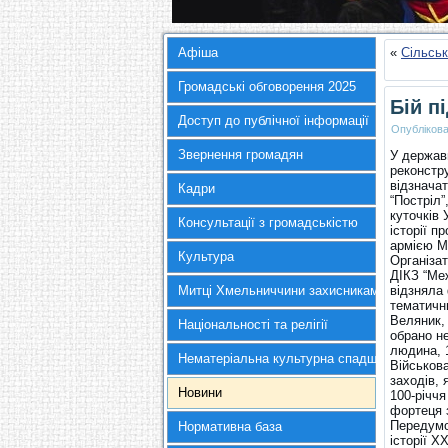
Афіша
«
Сільськ
Громадські обговорення 2025
Бій п
Доступ до публічної інформації
Опубліков
Звернення громадян
У держав
реконстру
відзначат
Кадри
“Постріл”
куточків
Консультації з громадськістю
історії п
армією М
Культура
Організат
ДІКЗ “Меж
Митці Хмельниччини захисникам України
відзняла
тематичн
Веляник,
Національності та релігії
обрано не
людина, 
Нематеріальна культурна спадщина
Військова
заходів, 
Новини
100-річчя
фортеця 
Передумов
Нормативна база
історії X