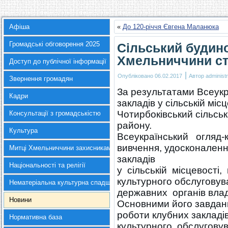
Афіша
«
До 120-річчя Євгена Маланюка
Громадські обговорення 2025
Сільський будино
Хмельниччини ст
Доступ до публічної інформації
|
Опубліковано
06.02.2017
Автор
administr
Звернення громадян
За результатами Всеукр
Кадри
закладів у сільській мі
Чотирбоківський сільсь
Консультації з громадськістю
району.
Культура
Всеукраїнський огляд-
вивчення, удосконалення
Митці Хмельниччини захисникам України
закладів
Національності та релігії
у сільській місцевості,
культурного обслугову
Нематеріальна культурна спадщина
державних органів влад
Новини
Основними його завдан
роботи клубних закладів
Нормативна база
культурного обслугову