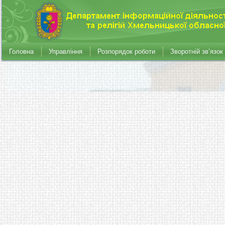
Головна
Управління
Розпорядок роботи
Зворотній зв’язок