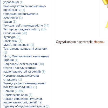
управління
(1)
Законодавство та нормативно-
правові акти
(1)
Оформлення письмового
звернення
(1)
(1)
Кадри
(44)
Консультації з громадськістю
(16)
Звіт про проведену роботу
(28)
Оголошення
(3)
Культура
(1)
Бібліотеки
Опубліковано в категорії:
Новини
(1)
Музеї. Заповідники
Театрально-концертні установи
(1)
Митці Хмельниччини захисникам
України
(1)
(10)
Національності та релігії
Основні заходи з питань
національностей та релігій
(5)
Нематеріальна культурна
(1)
спадщина
Заходи у сфері нематеріальної
культурної спадщини
(1)
(2 397)
Новини
(5)
Нормативна база
Накази управління культури,
національностей, релігій та
туризму облдержадміністрації
(3)