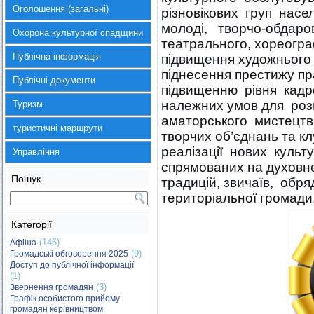
Оголошення (загальні)
різновікових груп насе
молоді, творчо-обдаро
Охорона культурної спадщини
театрального, хореогра
Публічна інформація
підвищення художнього 
піднесення престижу пра
Публічні документи
підвищенню рівня кадр
належних умов для розв
Туризм
аматорського мистецтва
туристичні маршрути
творчих об’єднань та кл
реалізації нових культу
Управління
спрямованих на духовн
Пошук
традицій, звичаїв, обр
територіальної громади
Категорії
(146)
Афіша
(9)
Громадські обговорення 2025
Доступ до публічної інформації
(1)
(3)
Звернення громадян
Графік особистого прийому
громадян керівництвом