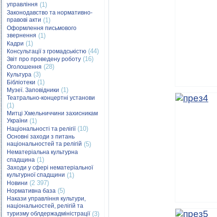
управління
(1)
Законодавство та нормативно-
правові акти
(1)
Оформлення письмового
звернення
(1)
(1)
Кадри
(44)
Консультації з громадськістю
(16)
Звіт про проведену роботу
(28)
Оголошення
(3)
Культура
(1)
Бібліотеки
(1)
Музеї. Заповідники
Театрально-концертні установи
(1)
Митці Хмельниччини захисникам
України
(1)
(10)
Національності та релігії
Основні заходи з питань
національностей та релігій
(5)
Нематеріальна культурна
(1)
спадщина
Заходи у сфері нематеріальної
культурної спадщини
(1)
(2 397)
Новини
(5)
Нормативна база
Накази управління культури,
національностей, релігій та
туризму облдержадміністрації
(3)