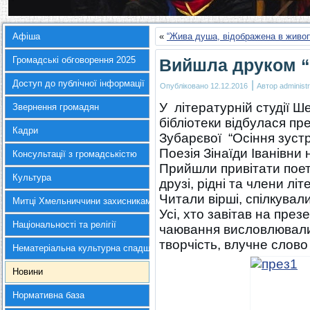
Афіша
«
“Жива душа, відображена в живо
Громадські обговорення 2025
Вийшла друком “
Доступ до публічної інформації
|
Опубліковано
12.12.2016
Автор
administr
У літературній студії Ш
Звернення громадян
бібліотеки відбулася пре
Кадри
Зубарєвої “Осіння зустр
Поезія Зінаїди Іванівни
Консультації з громадськістю
Прийшли привітати поете
Культура
друзі, рідні та члени лі
Читали вірші, спілкували
Митці Хмельниччини захисникам України
Усі, хто завітав на през
Національності та релігії
чаювання висловлювали с
творчість, влучне слово
Нематеріальна культурна спадщина
Новини
Нормативна база