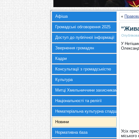
Афіша
«
Правова
Громадські обговорення 2025
“Жива
Опубліков
Доступ до публічної інформації
У Нетіши
Звернення громадян
Олександ
Кадри
Консультації з громадськістю
Культура
Митці Хмельниччини захисникам України
Національності та релігії
Нематеріальна культурна спадщина
Новини
Усіх при
Нормативна база
міського