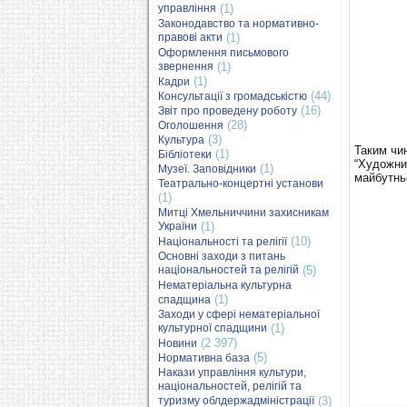
управління
(1)
Законодавство та нормативно-
правові акти
(1)
Оформлення письмового
звернення
(1)
(1)
Кадри
(44)
Консультації з громадськістю
(16)
Звіт про проведену роботу
(28)
Оголошення
(3)
Культура
Таким чи
(1)
Бібліотеки
“Художни
(1)
Музеї. Заповідники
майбутнь
Театрально-концертні установи
(1)
Митці Хмельниччини захисникам
України
(1)
(10)
Національності та релігії
Основні заходи з питань
національностей та релігій
(5)
Нематеріальна культурна
(1)
спадщина
Заходи у сфері нематеріальної
культурної спадщини
(1)
(2 397)
Новини
(5)
Нормативна база
Накази управління культури,
національностей, релігій та
туризму облдержадміністрації
(3)