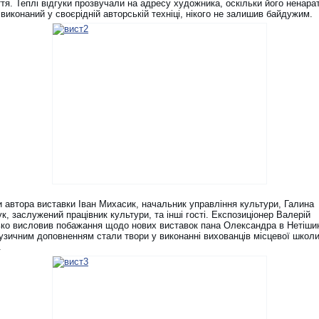
тя. Теплі відгуки прозвучали на адресу художника, оскільки його ненара
виконаний у своєрідній авторській техніці, нікого не залишив байдужим.
и автора виставки Іван Михасик, начальник управління культури, Галина
, заслужений працівник культури, та інші гості. Експозиціонер Валерій
ко висловив побажання щодо нових виставок пана Олександра в Нетішин
узичним доповненням стали твори у виконанні вихованців місцевої школ
.