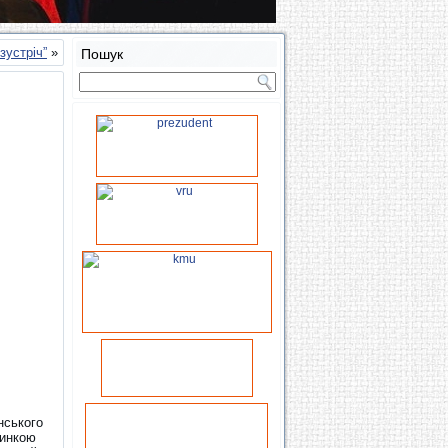
зустріч”
»
Пошук
нського
тинкою