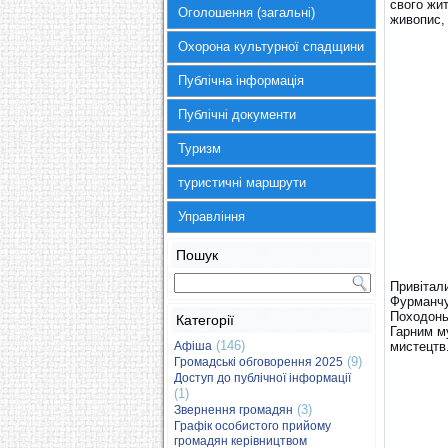
свого жит
Оголошення (загальні)
живопис, 
Охорона культурної спадщини
Публічна інформація
Публічні документи
Туризм
туристичні маршрути
Управління
Пошук
Привітал
Фурманчук
Походонь
Категорії
Гарним м
(146)
Афіша
мистецтв
(9)
Громадські обговорення 2025
Доступ до публічної інформації
(1)
(3)
Звернення громадян
Графік особистого прийому
громадян керівництвом