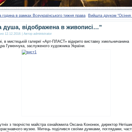
 година в рамках Всеукраїнського тижня права
Вийшла друком “Осіння 
 душа, відображена в живописі…”
ано
12.12.2016
|
Автор
administrator
ні, в мистецькій галереї «Арт-ПЛАСТ» відкрито виставку хмельничанина
ра Гуменчука, заслуженого художника України.
сутніх з творчістю майстра ознайомила Оксана Кононюк, директор Нетіши
 краєзнавчого музею. Митець поділився своїми думками, поглядами, час