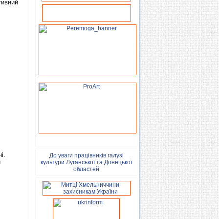
тивний
і.
До уваги працівників галузі
и
культури Луганської та Донецької
областей