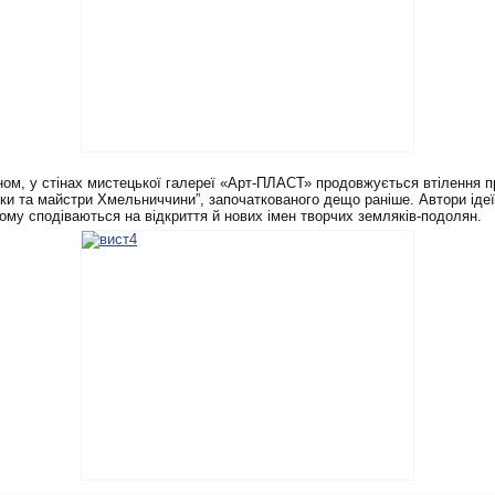
ном, у стінах мистецької галереї «Арт-ПЛАСТ» продовжується втілення п
ки та майстри Хмельниччини”, започаткованого дещо раніше. Автори ідеї
ому сподіваються на відкриття й нових імен творчих земляків-подолян.