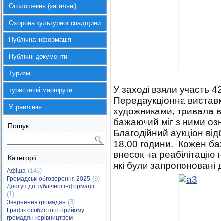
Оголошення (загальні)
Охорона культурної спадщини
Публічна інформація
Публічні документи
Туризм
У заході взяли участь 4
туристичні маршрути
Передаукціонна виставк
Управління
художниками, тривала в 
бажаючий міг з ними оз
Пошук
Благодійний аукціон від
18.00 години. Кожен ба
внесок на реабілітацію
Категорії
які були запропоновані д
(146)
Афіша
(9)
Громадські обговорення 2025
Доступ до публічної інформації
(1)
(3)
Звернення громадян
Графік особистого прийому
громадян керівництвом