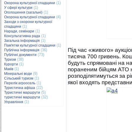
(1)
Охорона культурної спадщини
(1)
У сфері культури
(1)
Оголошення (загальні)
(4)
Охорона культурної спадщини
Заходи з охорони культурної
(1)
спадщини
(1)
Наради, семінари
(1)
Консультативна рада
(1)
Загальна інформація
(1)
Пам'ятки культурної спадщини
Під час «живого» аукціо
(36)
Публічна інформація
(73)
Публічні документи
тисяча 700 гривень. Кош
(38)
Туризм
будуть спрямовані на н
(1)
Курорти
пораненим бійцям АТО н
(1)
Маків
(9)
Мінеральні води
розподілятимуться за р
(1)
Сільський туризм
якої входять представни
(1)
Перелік агроосель
(22)
Туристична афіша
(5)
Туристичні маршрути
(32)
туристичні маршрути
(1)
Управління