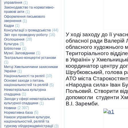
управління
(1)
Законодавство та нормативно-
правові акти
(1)
Оформлення письмового
звернення
(1)
(1)
Кадри
(44)
Консультації з громадськістю
У ході заходу до її учас
(16)
Звіт про проведену роботу
(28)
Оголошення
обласної ради Валерій 
(3)
Культура
обласного художнього 
(1)
Бібліотеки
Територіального відділе
(1)
Музеї. Заповідники
Театрально-концертні установи
в Україні» у Хмельницьк
(1)
координатор центру до
Митці Хмельниччини захисникам
України
(1)
Шрубковський, голова р
(10)
Національності та релігії
АТО міста Старокостян
Основні заходи з питань
«Народна сила» Іван Бу
національностей та релігій
(5)
Нематеріальна культурна
Польовий. Створити від
(1)
спадщина
допомогли студенти Хм
Заходи у сфері нематеріальної
В.І. Заремби.
культурної спадщини
(1)
(2 397)
Новини
(5)
Нормативна база
Накази управління культури,
національностей, релігій та
туризму облдержадміністрації
(3)