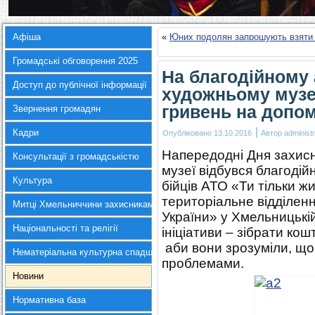
Афіша
«
Юних подолян запрошують взяти у
Громадські обговорення 2025
На благодійному 
Доступ до публічної інформації
художньому музеї
гривень на допо
Звернення громадян
|
Кадри
Опубліковано
13.10.2016
Автор
administr
Напередодні Дня захис
Консультації з громадськістю
музеї відбувся благодій
Культура
бійців АТО «Ти тільки ж
територіальне відділенн
Митці Хмельниччини захисникам України
України» у Хмельницькій
Національності та релігії
ініціативи – зібрати ко
аби вони зрозуміли, що
Нематеріальна культурна спадщина
проблемами.
Новини
Нормативна база