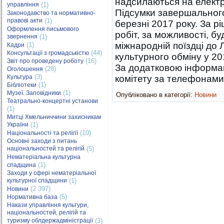
надсилаються на елект
управління
(1)
Підсумки завершального
Законодавство та нормативно-
правові акти
(1)
березні 2017 року. За 
Оформлення письмового
робіт, за можливості, бу
звернення
(1)
міжнародній поїздці до 
(1)
Кадри
(44)
Консультації з громадськістю
культурного обміну у 20
(16)
Звіт про проведену роботу
За додатковою інформац
(28)
Оголошення
(3)
Культура
комітету за телефонами:
(1)
Бібліотеки
(1)
Музеї. Заповідники
Опубліковано в категорії:
Новини
Театрально-концертні установи
(1)
Митці Хмельниччини захисникам
України
(1)
(10)
Національності та релігії
Основні заходи з питань
національностей та релігій
(5)
Нематеріальна культурна
(1)
спадщина
Заходи у сфері нематеріальної
культурної спадщини
(1)
(2 397)
Новини
(5)
Нормативна база
Накази управління культури,
національностей, релігій та
туризму облдержадміністрації
(3)