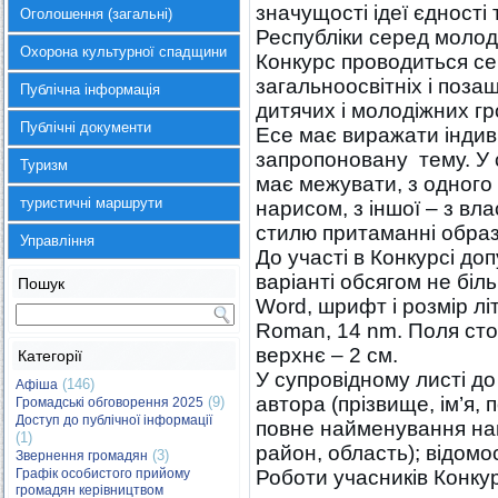
значущості ідеї єдності 
Оголошення (загальні)
Республіки серед молод
Охорона культурної спадщини
Конкурс проводиться сер
загальноосвітніх і поза
Публічна інформація
дитячих і молодіжних гр
Публічні документи
Есе має виражати індив
запропоновану тему. У с
Туризм
має межувати, з одного 
туристичні маршрути
нарисом, з іншої – з в
стилю притаманні образ
Управління
До участі в Конкурсі д
варіанті обсягом не біл
Пошук
Word, шрифт і розмір лі
Roman, 14 nm. Поля сторі
верхнє – 2 см.
Категорії
У супровідному листі до
(146)
Афіша
автора (прізвище, ім’я, п
(9)
Громадські обговорення 2025
Доступ до публічної інформації
повне найменування нав
(1)
район, область); відомос
(3)
Звернення громадян
Графік особистого прийому
Роботи учасників Конкур
громадян керівництвом