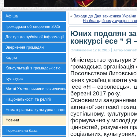
Афіша
«
Заходи до Дня захисника України
На благодійному аукціоні в
Громадські обговорення 2025
Юних подолян за
Доступ до публічної інформації
конкурсі есе ” Я
Звернення громадян
|
Опубліковано
12.10.2016
Автор
administr
Кадри
Міністерство культури 
громадська організація
Консультації з громадськістю
Посольством Литовської
Культура
юних українців взяти уч
есе «Я – європеєць», щ
Митці Хмельниччини захисникам України
березні 2017 року.
Національності та релігії
Основними завданнями Ко
активної життєвої позиці
Нематеріальна культурна спадщина
суспільному, культурном
формування у молоді д
Новини
цінностей, розуміння пр
Нормативна база
соціальних, культурних,