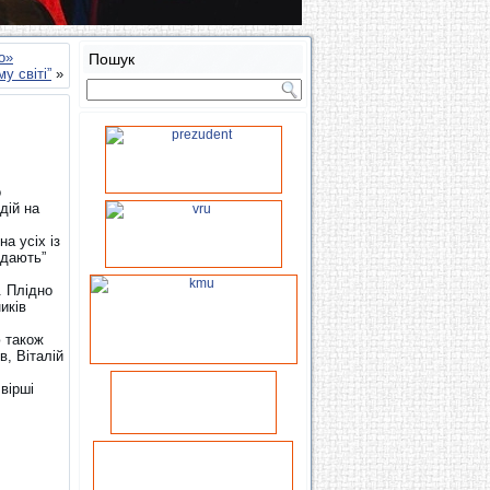
о»
Пошук
у світі”
»
о
дій на
на усіх із
ідають”
. Плідно
иків
 також
в, Віталій
вірші