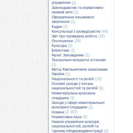
управління
(1)
Законодавство та нормативно-
правові акти
(1)
Оформлення письмового
звернення
(1)
(1)
Кадри
(44)
Консультації з громадськістю
(16)
Звіт про проведену роботу
(28)
Оголошення
(3)
Культура
(1)
Бібліотеки
(1)
Музеї. Заповідники
Театрально-концертні установи
(1)
Митці Хмельниччини захисникам
України
(1)
(10)
Національності та релігії
Основні заходи з питань
національностей та релігій
(5)
Нематеріальна культурна
(1)
спадщина
Заходи у сфері нематеріальної
культурної спадщини
(1)
(2 397)
Новини
(5)
Нормативна база
Накази управління культури,
національностей, релігій та
туризму облдержадміністрації
(3)