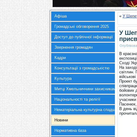
Афіша
«
У Шепет
Громадські обговорення 2025
У Шеп
Доступ до публічної інформації
присв
Опубліков
Звернення громадян
В краєзна
Кадри
експозиці
Сході Укр
На заході
Консультації з громадськістю
світлин. 
військові
Культура
Проект бу
співпрац
Митці Хмельниччини захисникам України
бойових д
волонтер
Національності та релігії
учасники 
Пасенюк, 
В день ві
Нематеріальна культурна спадщина
прочитал
Новини
Нормативна база