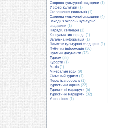
(1)
Охорона культурної спадщини
(1)
У сфері культури
(1)
Оголошення (загальні)
(4)
Охорона культурної спадщини
Заходи з охорони культурної
(1)
спадщини
(1)
Наради, семінари
(1)
Консультативна рада
(1)
Загальна інформація
(1)
Пам'ятки культурної спадщини
(36)
Публічна інформація
(73)
Публічні документи
(38)
Туризм
(1)
Курорти
(1)
Маків
(9)
Мінеральні води
(1)
Сільський туризм
(1)
Перелік агроосель
(22)
Туристична афіша
(5)
Туристичні маршрути
(32)
туристичні маршрути
(1)
Управління