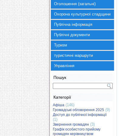
Оголошення (загальні)
Охорона культурної спадщини
Публічна інформація
Публічні документи
Туризм
туристичні маршрути
Управління
Пошук
Категорії
(146)
Афіша
(9)
Громадські обговорення 2025
Доступ до публічної інформації
(1)
(3)
Звернення громадян
Графік особистого прийому
громадян керівництвом