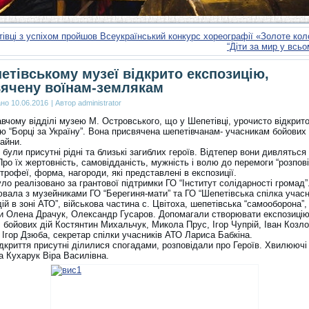
івці з успіхом пройшов Всеукраїнський конкурс хореографії «Золоте кол
“Діти за мир у всьом
етівському музеї відкрито експозицію,
ячену воїнам-землякам
ано
10.06.2016
|
Автор
administrator
вчому відділі музею М. Островського, що у Шепетівці, урочисто відкрит
ю “Борці за Україну”. Вона присвячена шепетівчанам- учасникам бойових 
айни.
 були присутні рідні та близькі загиблих героїв. Відтепер вони дивляться 
Про їх жертовність, самовідданість, мужність і волю до перемоги “розпов
 трофеї, форма, нагороди, які представлені в експозиції.
ло реалізовано за грантової підтримки ГО “Інститут солідарності громад”
ювала з музейниками ГО “Берегиня-мати” та ГО “Шепетівська спілка учасн
ій в зоні АТО”, військова частина с. Цвітоха, шепетівська “самооборона”,
и Олена Драчук, Олександр Гусаров. Допомагали створювати експозицію
бойових дій Костянтин Михальчук, Микола Прус, Ігор Чупрій, Іван Козло
Ігор Дзюба, секретар спілки учасників АТО Лариса Бабкіна.
дкриття присутні ділилися спогадами, розповідали про Героїв. Хвилюючі 
а Кухарук Віра Василівна.